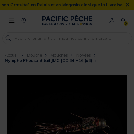
×
Gratuite* en Relais et en Magasin ainsi que la Livraison Domicile
0
Accueil
Mouche
Mouches
Noyées
Nymphe Pheasant tail JMC JCC 34 H16 (x3)