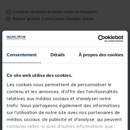
Livraison gratuite en point relais et magasin
Retour gratuit, 1 mois pour changer d’avis
Description
Spécifications
Consentement
Détails
À propos des cookies
Description & détails
Description
Ce site web utilise des cookies.
Les cookies nous permettent de personnaliser le
Mouche idéale pour la pêche de la truite et de
contenu et les annonces, d'offrir des fonctionnalités
l’ombre.
relatives aux médias sociaux et d'analyser notre
trafic. Nous partageons également des informations
sur l'utilisation de notre site avec nos partenaires de
médias sociaux, de publicité et d'analyse, qui peuvent
Spécifications
combiner celles-ci avec d'autres informations que