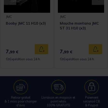
JMC
JMC
Booby JMC 11 H10 (x3)
Mouche montana JMC
ST 31 H10 (x3)
7,
7,
 au panier
Ajouter au panier
Ajouter
99 €
99 €
Expédition sous 24 h
Expédition sous 24 h
Retour gratuit
Livraison en magasin et
Paiement
& 1 mois pour changer
point relais
sécurisé CB
d'avis
100% GRATUITE
& Paypal