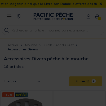
×
asin ainsi que la Livraison Domicile offerte dès 90€
0
Accueil
Mouche
Outils / Acc.du Gilet
Accessoires Divers
Accessoires Divers pêche à la mouche
19 articles
Trier par
Filtrer
2
-50%