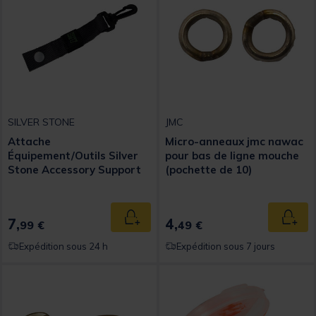
SILVER STONE
JMC
Attache
Micro-anneaux jmc nawac
Équipement/Outils Silver
pour bas de ligne mouche
Stone Accessory Support
(pochette de 10)
7,
4,
Ajouter au panier
Ajout
99 €
49 €
Expédition sous 24 h
Expédition sous 7 jours