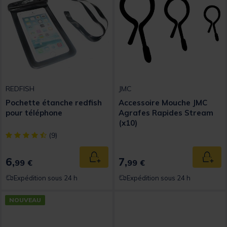
REDFISH
JMC
Pochette étanche redfish
Accessoire Mouche JMC
pour téléphone
Agrafes Rapides Stream
(x10)
[object Object] out of 5 Customer Rating
(9)
6,
7,
Ajouter au panier
Ajout
99 €
99 €
Expédition sous 24 h
Expédition sous 24 h
NOUVEAU