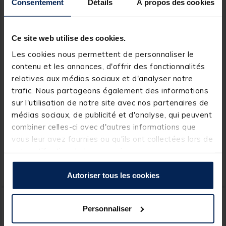
Consentement
Détails
À propos des cookies
Ce site web utilise des cookies.
Les cookies nous permettent de personnaliser le
contenu et les annonces, d'offrir des fonctionnalités
relatives aux médias sociaux et d'analyser notre
JMC
JMC
trafic. Nous partageons également des informations
Accessoire du gilet
Panier de lancer JMC Atom
sur l'utilisation de notre site avec nos partenaires de
mouche jmc coupe fil 3
médias sociaux, de publicité et d'analyse, qui peuvent
fonctions
combiner celles-ci avec d'autres informations que
[object Object] out of 5 Customer Rating
(2)
vous leur avez fournies ou qu'ils ont collectées lors de
votre utilisation de leurs services.
12,
49,
Ajouter au panier
Ajout
99 €
99 €
Expédition sous 24 h
Expédition sous 7 jours
Autoriser tous les cookies
Personnaliser