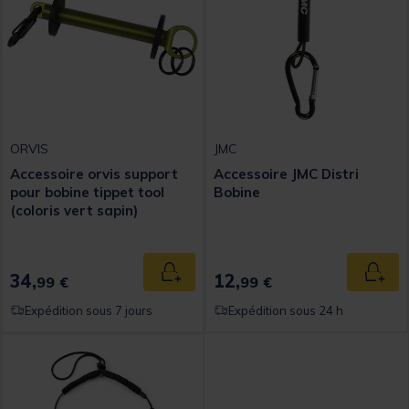
ORVIS
JMC
Accessoire orvis support
Accessoire JMC Distri
pour bobine tippet tool
Bobine
(coloris vert sapin)
34,
12,
Ajouter au panier
Ajout
99 €
99 €
Expédition sous 7 jours
Expédition sous 24 h