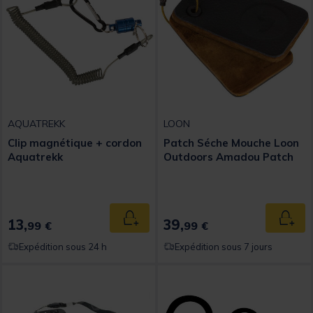
AQUATREKK
LOON
Clip magnétique + cordon
Patch Séche Mouche Loon
Aquatrekk
Outdoors Amadou Patch
13,
39,
Ajouter au panier
Ajout
99 €
99 €
Expédition sous 24 h
Expédition sous 7 jours