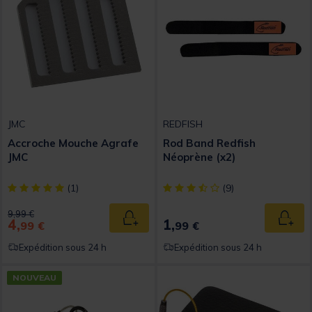
JMC
REDFISH
Accroche Mouche Agrafe
Rod Band Redfish
JMC
Néoprène (x2)
[object Object] out of 5 Customer Rating
[object Object] out of 5 Custom
(1)
(9)
Price reduced from
to
9,99 €
4,
1,
Ajouter au panier
Ajout
99 €
99 €
Expédition sous 24 h
Expédition sous 24 h
NOUVEAU