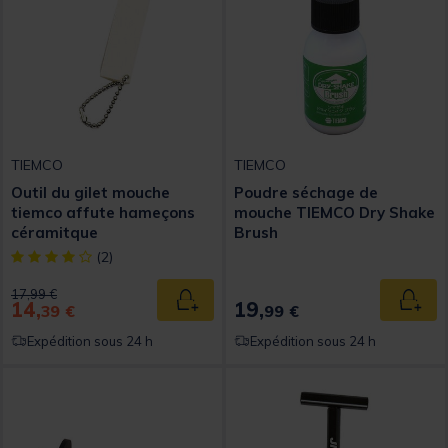
TIEMCO
TIEMCO
Outil du gilet mouche
Poudre séchage de
tiemco affute hameçons
mouche TIEMCO Dry Shake
céramitque
Brush
[object Object] out of 5 Customer Rating
(2)
Price reduced from
to
17,99 €
14,
19,
Ajouter au panier
Ajout
39 €
99 €
Expédition sous 24 h
Expédition sous 24 h