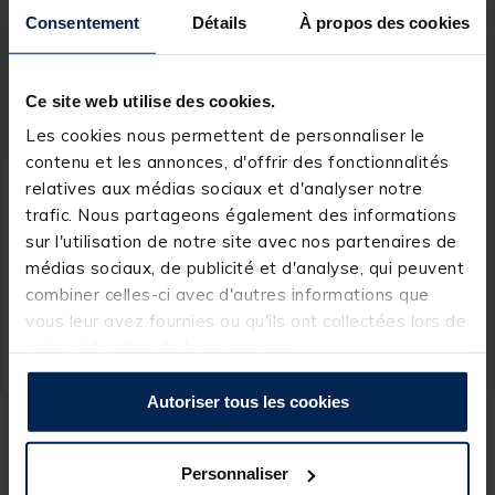
Consentement
Détails
À propos des cookies
Ce site web utilise des cookies.
Les cookies nous permettent de personnaliser le
contenu et les annonces, d'offrir des fonctionnalités
LOON
relatives aux médias sociaux et d'analyser notre
Pince Loon Outdoors
trafic. Nous partageons également des informations
Rogue Hook Removal
sur l'utilisation de notre site avec nos partenaires de
Forceps 14cm
médias sociaux, de publicité et d'analyse, qui peuvent
combiner celles-ci avec d'autres informations que
vous leur avez fournies ou qu'ils ont collectées lors de
29,
Ajouter au panier
99 €
votre utilisation de leurs services.
Expédition sous 7 jours
Autoriser tous les cookies
La
pince de pêche à la mouche
est un accessoire indispensable
pour accomplir un grand nombre de petits travaux au bord de l’eau
Personnaliser
comme devant l’étau. Les pêcheurs à la mouche disposent à présent