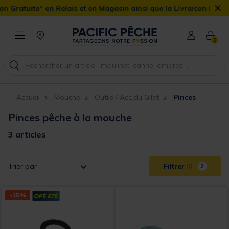
×
ratuite* en Relais et en Magasin ainsi que la Livraison Domicile 
0
Accueil
Mouche
Outils / Acc.du Gilet
Pinces
Pinces pêche à la mouche
3 articles
Trier par
Filtrer
2
-15%