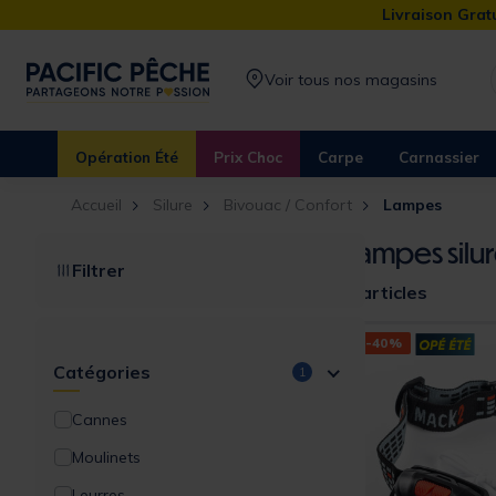
Livraison Gratu
Voir tous nos magasins
Opération Été
Prix Choc
Carpe
Carnassier
Accueil
Silure
Bivouac / Confort
Lampes
Lampes silu
Filtrer
4 articles
-40%
Catégories
1
Cannes
Moulinets
Leurres