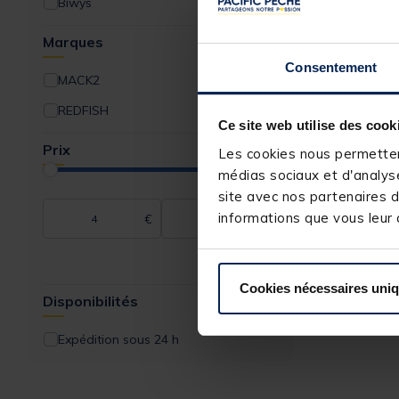
Biwys
Wading
Marques
Consentement
MACK2
REDFISH
Ce site web utilise des cook
Prix
Les cookies nous permettent
médias sociaux et d'analyse
site avec nos partenaires d
informations que vous leur a
€
€
Cookies nécessaires uni
Disponibilités
Expédition sous 24 h