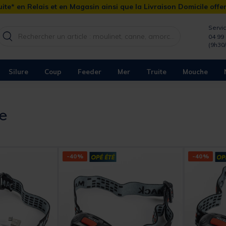
ite* en Relais et en Magasin ainsi que la Livraison Domicile offe
Servic
04 99 
(9h30
Silure
Coup
Feeder
Mer
Truite
Mouche
re
-40%
-40%