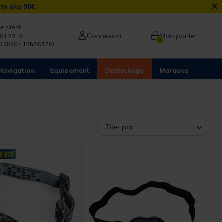
×
rte dès 90€
e client
Connexion
Mon panier
64 20 10
0
/12h30 - 13h30/17h)
Navigation
Equipement
Destockage
Marques
Trier par