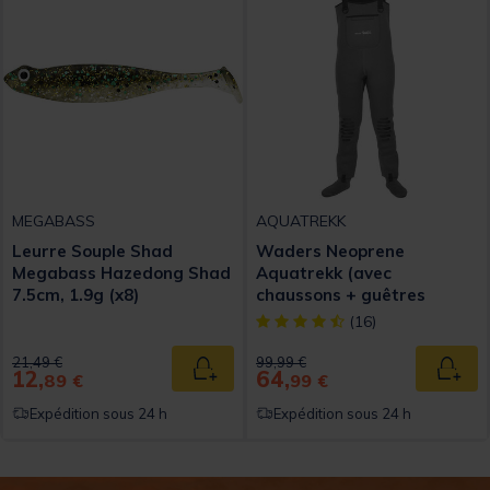
MEGABASS
AQUATREKK
Leurre Souple Shad
Waders Neoprene
Megabass Hazedong Shad
Aquatrekk (avec
7.5cm, 1.9g (x8)
chaussons + guêtres
intégrées)
[object Object] out of 5 Custom
(16)
Price reduced from
to
Price reduced from
to
21,49 €
99,99 €
12,
64,
Ajouter au panier
Ajout
89 €
99 €
Expédition sous 24 h
Expédition sous 24 h