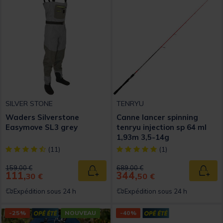
SILVER STONE
TENRYU
Waders Silverstone
Canne lancer spinning
Easymove SL3 grey
tenryu injection sp 64 ml
1,93m 3,5-14g
[object Object] out of 5 Customer Rating
[object Object] out of 5 Custom
(11)
(1)
Price reduced from
to
Price reduced from
to
159,00 €
689,00 €
111,
344,
Ajouter au panier
Ajout
30 €
50 €
Expédition sous 24 h
Expédition sous 24 h
-25%
NOUVEAU
-40%