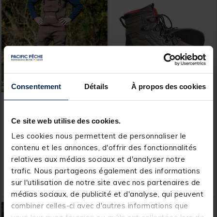
Consentement
Détails
À propos des cookies
AQUATREKK
HYDROX
Waders Aquatrekk
Chaussure de wading
Ce site web utilise des cookies.
Neoprene Frost
HYDROX Stunt Feutre
Les cookies nous permettent de personnaliser le
[object Object] out of 5 Customer Rating
[object Object] out of 5 Custom
(9)
(3)
contenu et les annonces, d'offrir des fonctionnalités
relatives aux médias sociaux et d'analyser notre
Price reduced from
to
Price reduced from
to
79,99 €
199,00 €
59,
119,
Ajouter au panier
Ajout
99 €
40 €
trafic. Nous partageons également des informations
sur l'utilisation de notre site avec nos partenaires de
Expédition sous 24 h
Expédition sous 24 h
médias sociaux, de publicité et d'analyse, qui peuvent
combiner celles-ci avec d'autres informations que
NOUVEAU
NOUVEAU