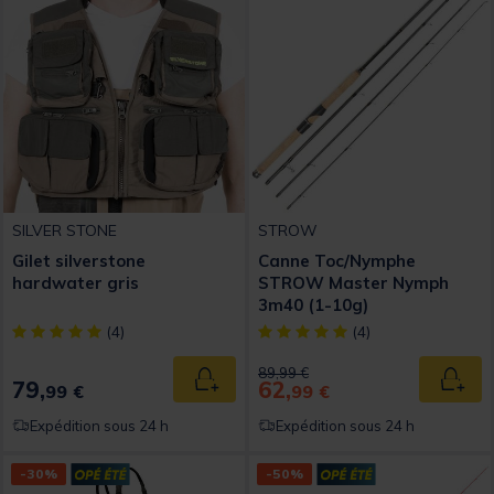
SILVER STONE
STROW
Gilet silverstone
Canne Toc/Nymphe
hardwater gris
STROW Master Nymph
3m40 (1-10g)
[object Object] out of 5 Customer Rating
[object Object] out of 5 Custom
(4)
(4)
Price reduced from
to
89,99 €
79,
62,
Ajouter au panier
Ajout
99 €
99 €
Expédition sous 24 h
Expédition sous 24 h
-30%
-50%