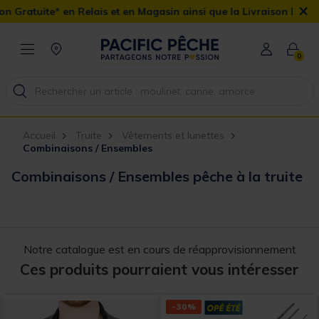
×
n Relais et en Magasin ainsi que la Livraison Domicile offerte dès
0
Accueil
Truite
Vêtements et lunettes
Combinaisons / Ensembles
Combinaisons / Ensembles pêche à la truite
Notre catalogue est en cours de réapprovisionnement
Ces produits pourraient vous intéresser
-30%