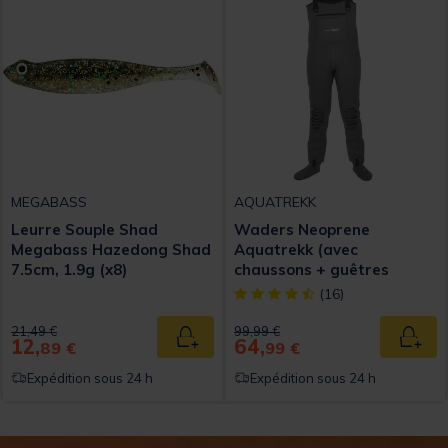
MEGABASS
AQUATREKK
Leurre Souple Shad
Waders Neoprene
Megabass Hazedong Shad
Aquatrekk (avec
7.5cm, 1.9g (x8)
chaussons + guêtres
intégrées)
[object Object] out of 5 Custom
(16)
Price reduced from
to
Price reduced from
to
21,49 €
99,99 €
12,
64,
Ajouter au panier
Ajout
89 €
99 €
Expédition sous 24 h
Expédition sous 24 h