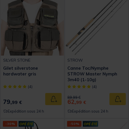
SILVER STONE
STROW
Gilet silverstone
Canne Toc/Nymphe
hardwater gris
STROW Master Nymph
3m40 (1-10g)
[object Object] out of 5 Customer Rating
[object Object] out of 5 Custom
(4)
(4)
Price reduced from
to
89,99 €
79,
62,
Ajouter au panier
Ajout
99 €
99 €
Expédition sous 24 h
Expédition sous 24 h
-30%
-50%