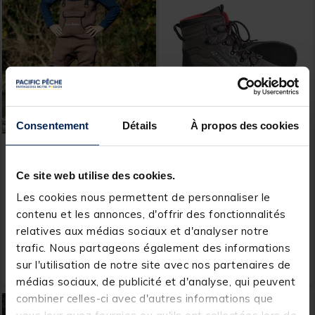
Consentement
Détails
À propos des cookies
AQUATREKK
HYDROX
Waders Aquatrekk
Chaussure de wading
Ce site web utilise des cookies.
Neoprene Frost
HYDROX Stunt Feutre
Les cookies nous permettent de personnaliser le
[object Object] out of 5 Customer Rating
[object Object] out of 5 Custom
(9)
(3)
contenu et les annonces, d'offrir des fonctionnalités
relatives aux médias sociaux et d'analyser notre
Price reduced from
to
Price reduced from
to
79,99 €
199,00 €
59,
119,
Ajouter au panier
Ajout
99 €
40 €
trafic. Nous partageons également des informations
sur l'utilisation de notre site avec nos partenaires de
Expédition sous 24 h
Expédition sous 24 h
médias sociaux, de publicité et d'analyse, qui peuvent
combiner celles-ci avec d'autres informations que
NOUVEAU
NOUVEAU