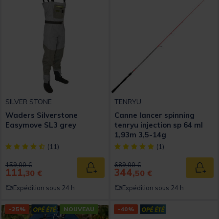
SILVER STONE
TENRYU
Waders Silverstone
Canne lancer spinning
Easymove SL3 grey
tenryu injection sp 64 ml
1,93m 3,5-14g
[object Object] out of 5 Customer Rating
[object Object] out of 5 Custom
(11)
(1)
Price reduced from
to
Price reduced from
to
159,00 €
689,00 €
111,
344,
Ajouter au panier
Ajout
30 €
50 €
Expédition sous 24 h
Expédition sous 24 h
-25%
NOUVEAU
-40%