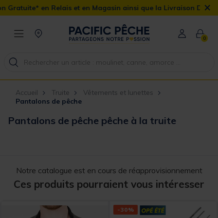
×
Relais et en Magasin ainsi que la Livraison Domicile offerte dès 9
0
Accueil
Truite
Vêtements et lunettes
Pantalons de pêche
Pantalons de pêche pêche à la truite
Notre catalogue est en cours de réapprovisionnement
Ces produits pourraient vous intéresser
-30%