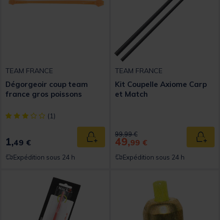
TEAM FRANCE
TEAM FRANCE
Dégorgeoir coup team
Kit Coupelle Axiome Carp
france gros poissons
et Match
[object Object] out of 5 Customer Rating
(1)
Price reduced from
to
99,99 €
1,
49,
Ajouter au panier
Ajout
49 €
99 €
Expédition sous 24 h
Expédition sous 24 h