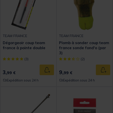
TEAM FRANCE
TEAM FRANCE
Dégorgeoir coup team
Plomb à sonder coup team
france à pointe double
france sonde fond'o (par
3)
[object Object] out of 5 Customer Rating
[object Object] out of 5 Custom
(3)
(2)
3,
9,
Ajouter au panier
Ajout
99 €
99 €
Expédition sous 24 h
Expédition sous 24 h