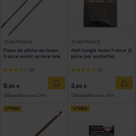
TEAM FRANCE
TEAM FRANCE
Pique de pêche au team
Anti tangle team france (2
france avant arriere tele
piéce par pochette)
[object Object] out of 5 Customer Rating
[object Object] out of 5 Custom
(4)
(1)
8,
3,
Ajouter au panier
Ajout
99 €
99 €
Expédition sous 24 h
Expédition sous 24 h
1
ER
PRIX
1
ER
PRIX