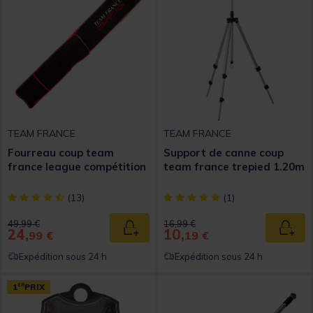
TEAM FRANCE
TEAM FRANCE
Fourreau coup team
Support de canne coup
france league compétition
team france trepied 1.20m
[object Object] out of 5 Customer Rating
[object Object] out of 5 Custom
(13)
(1)
Price reduced from
to
Price reduced from
to
49,99 €
16,99 €
24,
10,
Ajouter au panier
Ajout
99 €
19 €
Expédition sous 24 h
Expédition sous 24 h
1
ER
PRIX