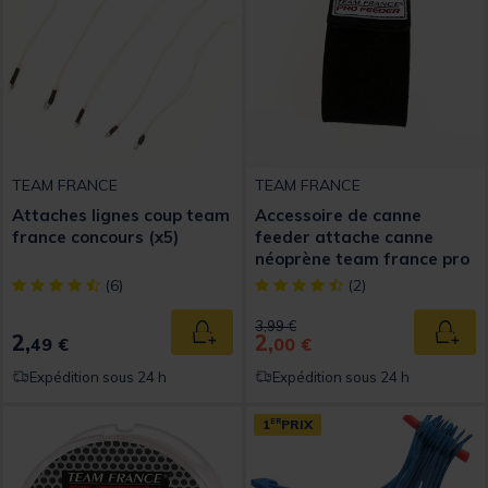
TEAM FRANCE
TEAM FRANCE
Attaches lignes coup team
Accessoire de canne
france concours (x5)
feeder attache canne
néoprène team france pro
feeder
[object Object] out of 5 Customer Rating
[object Object] out of 5 Custom
(6)
(2)
Price reduced from
to
3,99 €
2,
2,
Ajouter au panier
Ajout
49 €
00 €
Expédition sous 24 h
Expédition sous 24 h
1
ER
PRIX