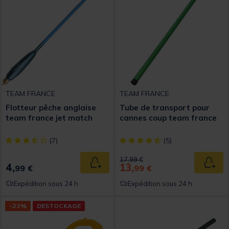
TEAM FRANCE
TEAM FRANCE
Flotteur pêche anglaise
Tube de transport pour
team france jet match
cannes coup team france
[object Object] out of 5 Customer Rating
[object Object] out of 5 Custom
(7)
(5)
Price reduced from
to
17,99 €
4,
13,
Ajouter au panier
Ajout
99 €
99 €
Expédition sous 24 h
Expédition sous 24 h
-23%
DESTOCKAGE