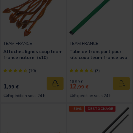
TEAM FRANCE
TEAM FRANCE
Attaches lignes coup team
Tube de transport pour
france naturel (x10)
kits coup team france oval
[object Object] out of 5 Customer Rating
[object Object] out of 5 Custom
(10)
(3)
Price reduced from
to
16,99 €
1,
12,
Ajouter au panier
Ajout
99 €
99 €
Expédition sous 24 h
Expédition sous 24 h
-50%
DESTOCKAGE