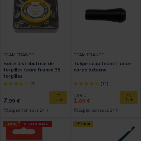
TEAM FRANCE
TEAM FRANCE
Boite distributrice de
Tulipe coup team france
torpilles team france 35
carpe externe
torpilles
[object Object] out of 5 Customer Rating
[object Object] out of 5 Custom
(2)
(11)
Price reduced from
to
1,99 €
7,
1,
Ajouter au panier
Ajout
99 €
00 €
Expédition sous 24 h
Expédition sous 24 h
-49%
DESTOCKAGE
1
ER
PRIX