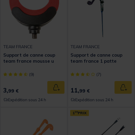
TEAM FRANCE
TEAM FRANCE
Support de canne coup
Support de canne coup
team france mousse u
team france 1 patte
[object Object] out of 5 Customer Rating
[object Object] out of 5 Custom
(9)
(7)
3,
11,
Ajouter au panier
Ajout
99 €
99 €
Expédition sous 24 h
Expédition sous 24 h
1
ER
PRIX