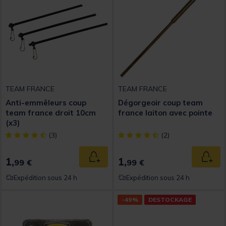
TEAM FRANCE
TEAM FRANCE
Anti-emmêleurs coup
Dégorgeoir coup team
team france droit 10cm
france laiton avec pointe
(x3)
[object Object] out of 5 Customer Rating
[object Object] out of 5 Custom
(3)
(2)
1,
1,
Ajouter au panier
Ajout
99 €
99 €
Expédition sous 24 h
Expédition sous 24 h
-49%
DESTOCKAGE