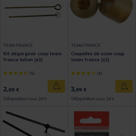
TEAM FRANCE
TEAM FRANCE
Kit dégorgeoir coup team
Coupelles de scion coup
france laiton (x3)
team france (x2)
[object Object] out of 5 Customer Rating
[object Object] out of 5 Custom
(5)
(4)
2,
3,
Ajouter au panier
Ajout
99 €
99 €
Expédition sous 24 h
Expédition sous 24 h