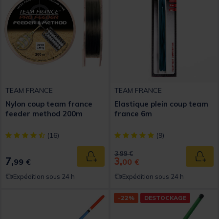
TEAM FRANCE
TEAM FRANCE
Nylon coup team france
Elastique plein coup team
feeder method 200m
france 6m
[object Object] out of 5 Customer Rating
[object Object] out of 5 Custom
(16)
(9)
Price reduced from
to
3,99 €
7,
3,
Ajouter au panier
Ajout
99 €
00 €
Expédition sous 24 h
Expédition sous 24 h
-22%
DESTOCKAGE