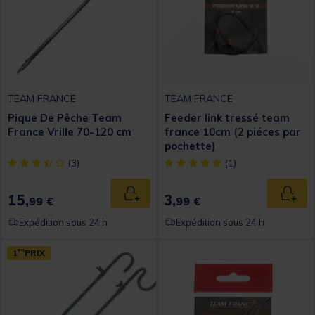
TEAM FRANCE
TEAM FRANCE
Pique De Pêche Team
Feeder link tressé team
France Vrille 70-120 cm
france 10cm (2 piéces par
pochette)
[object Object] out of 5 Customer Rating
[object Object] out of 5 Custom
(3)
(1)
15,
3,
Ajouter au panier
Ajout
99 €
99 €
Expédition sous 24 h
Expédition sous 24 h
1
ER
PRIX