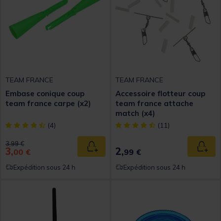
TEAM FRANCE
TEAM FRANCE
Embase conique coup
Accessoire flotteur coup
team france carpe (x2)
team france attache
match (x4)
[object Object] out of 5 Customer Rating
[object Object] out of 5 Custom
(4)
(11)
Price reduced from
to
3,99 €
3,
2,
Ajouter au panier
Ajout
00 €
99 €
Expédition sous 24 h
Expédition sous 24 h