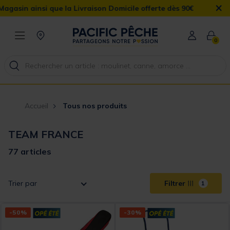
×
vraison Domicile offerte dès 90€
0
Accueil
Tous nos produits
TEAM FRANCE
77 articles
Trier par
Filtrer
1
-50%
-30%