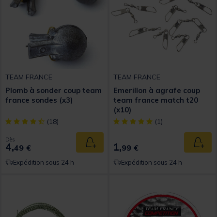
TEAM FRANCE
TEAM FRANCE
Plomb à sonder coup team
Emerillon à agrafe coup
france sondes (x3)
team france match t20
(x10)
[object Object] out of 5 Customer Rating
[object Object] out of 5 Custom
(18)
(1)
Dès
4,
1,
Ajouter au panier
Ajout
49 €
99 €
Expédition sous 24 h
Expédition sous 24 h