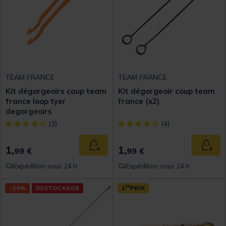
TEAM FRANCE
TEAM FRANCE
Kit dégorgeoirs coup team
Kit dégorgeoir coup team
france loop tyer
france (x2)
degorgeoirs
[object Object] out of 5 Customer Rating
[object Object] out of 5 Custom
(3)
(4)
1,
1,
Ajouter au panier
Ajout
99 €
99 €
Expédition sous 24 h
Expédition sous 24 h
-24%
DESTOCKAGE
1
ER
PRIX