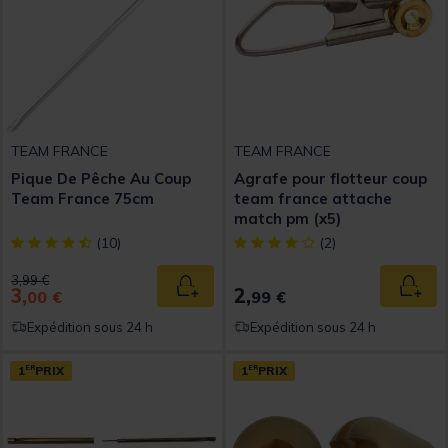
TEAM FRANCE
TEAM FRANCE
Pique De Pêche Au Coup
Agrafe pour flotteur coup
Team France 75cm
team france attache
match pm (x5)
[object Object] out of 5 Customer Rating
[object Object] out of 5 Custom
(10)
(2)
Price reduced from
to
3,99 €
3,
2,
Ajouter au panier
Ajout
00 €
99 €
Expédition sous 24 h
Expédition sous 24 h
1
ER
PRIX
1
ER
PRIX