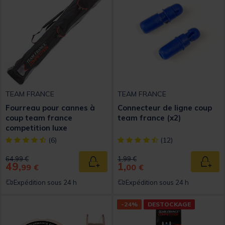
TEAM FRANCE
TEAM FRANCE
Fourreau pour cannes à
Connecteur de ligne coup
coup team france
team france (x2)
competition luxe
[object Object] out of 5 Customer Rating
[object Object] out of 5 Custom
(6)
(12)
Price reduced from
to
Price reduced from
to
64,99 €
1,99 €
49,
1,
Ajouter au panier
Ajout
99 €
00 €
Expédition sous 24 h
Expédition sous 24 h
-24%
DESTOCKAGE