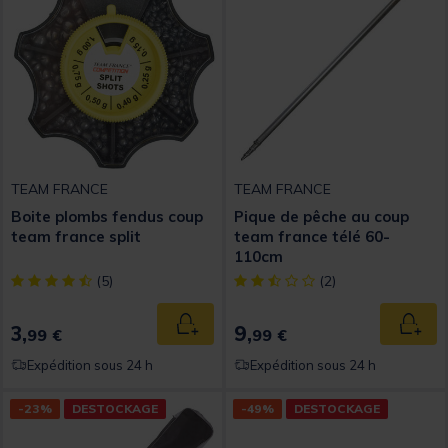
TEAM FRANCE
TEAM FRANCE
Boite plombs fendus coup
Pique de pêche au coup
team france split
team france télé 60-
110cm
[object Object] out of 5 Customer Rating
[object Object] out of 5 Custom
(5)
(2)
3,
9,
Ajouter au panier
Ajout
99 €
99 €
Expédition sous 24 h
Expédition sous 24 h
-23%
DESTOCKAGE
-49%
DESTOCKAGE