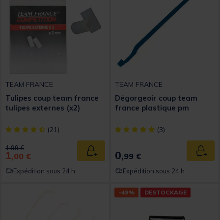
TEAM FRANCE
TEAM FRANCE
Tulipes coup team france
Dégorgeoir coup team
tulipes externes (x2)
france plastique pm
[object Object] out of 5 Customer Rating
[object Object] out of 5 Custom
(21)
(3)
Price reduced from
to
1,99 €
1,
0,
Ajouter au panier
Ajout
00 €
99 €
Expédition sous 24 h
Expédition sous 24 h
-49%
DESTOCKAGE