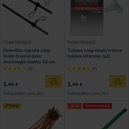
TEAM FRANCE
TEAM FRANCE
Emerillon agrafe coup
Tulipes coup team france
team france avec
tulipes internes (x2)
antitangle booms 10 cm
[object Object] out of 5 Customer Rating
[object Object] out of 5 Custom
(5)
(7)
1,
1,
Ajouter au panier
Ajout
99 €
99 €
Expédition sous 24 h
Expédition sous 24 h
1
ER
PRIX
-23%
DESTOCKAGE