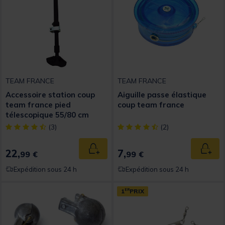
TEAM FRANCE
TEAM FRANCE
Accessoire station coup
Aiguille passe élastique
team france pied
coup team france
télescopique 55/80 cm
[object Object] out of 5 Customer Rating
[object Object] out of 5 Custom
(3)
(2)
22,
7,
Ajouter au panier
Ajout
99 €
99 €
Expédition sous 24 h
Expédition sous 24 h
1
ER
PRIX