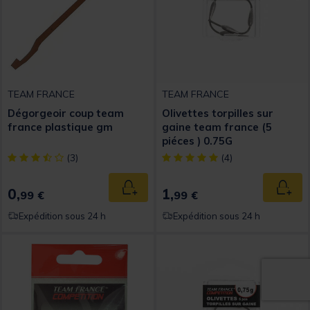
TEAM FRANCE
TEAM FRANCE
Dégorgeoir coup team
Olivettes torpilles sur
france plastique gm
gaine team france (5
piéces ) 0.75G
[object Object] out of 5 Customer Rating
[object Object] out of 5 Custom
(3)
(4)
0,
1,
Ajouter au panier
Ajout
99 €
99 €
Expédition sous 24 h
Expédition sous 24 h