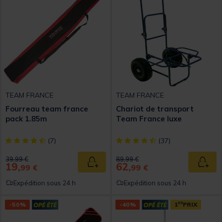
TEAM FRANCE
TEAM FRANCE
Fourreau team france
Chariot de transport
pack 1.85m
Team France luxe
[object Object] out of 5 Customer Rating
[object Object] out of 5 Custom
(7)
(37)
Price reduced from
to
Price reduced from
to
39,99 €
89,99 €
19,
62,
Ajouter au panier
Ajout
99 €
99 €
Expédition sous 24 h
Expédition sous 24 h
-50%
-40%
1
ER
PRIX