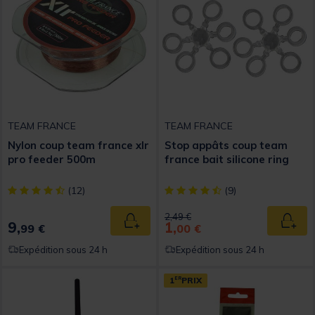
TEAM FRANCE
TEAM FRANCE
Nylon coup team france xlr
Stop appâts coup team
pro feeder 500m
france bait silicone ring
[object Object] out of 5 Customer Rating
[object Object] out of 5 Custom
(12)
(9)
Price reduced from
to
2,49 €
9,
1,
Ajouter au panier
Ajout
99 €
00 €
Expédition sous 24 h
Expédition sous 24 h
1
ER
PRIX