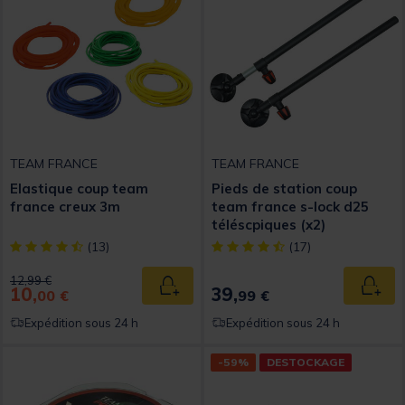
TEAM FRANCE
TEAM FRANCE
Elastique coup team
Pieds de station coup
france creux 3m
team france s-lock d25
téléscpiques (x2)
[object Object] out of 5 Customer Rating
[object Object] out of 5 Custom
(13)
(17)
Price reduced from
to
12,99 €
10,
39,
Ajouter au panier
Ajout
00 €
99 €
Expédition sous 24 h
Expédition sous 24 h
-59%
DESTOCKAGE