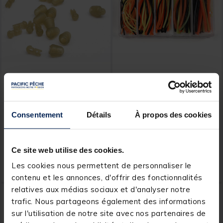
TEAM FRANCE
TEAM FRANCE
Perles de connexion coup
Gaines pour antennes de
team france quick change
flotteurs coup team france
Consentement
Détails
À propos des cookies
beads (x10)
sur antenne fluo
[object Object] out of 5 Customer Rating
(7)
Price reduced from
to
2,49 €
Ce site web utilise des cookies.
1,
7,
Ajouter au panier
Ajout
00 €
99 €
Les cookies nous permettent de personnaliser le
Expédition sous 24 h
Expédition sous 24 h
contenu et les annonces, d'offrir des fonctionnalités
relatives aux médias sociaux et d'analyser notre
1
ER
PRIX
-24%
DESTOCKAGE
trafic. Nous partageons également des informations
sur l'utilisation de notre site avec nos partenaires de