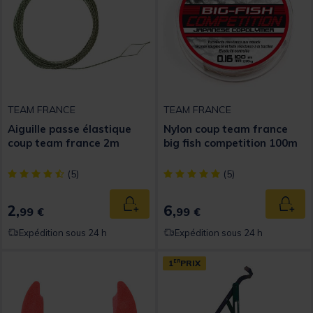
TEAM FRANCE
TEAM FRANCE
Aiguille passe élastique
Nylon coup team france
coup team france 2m
big fish competition 100m
[object Object] out of 5 Customer Rating
[object Object] out of 5 Custom
(5)
(5)
2,
6,
Ajouter au panier
Ajout
99 €
99 €
Expédition sous 24 h
Expédition sous 24 h
1
ER
PRIX