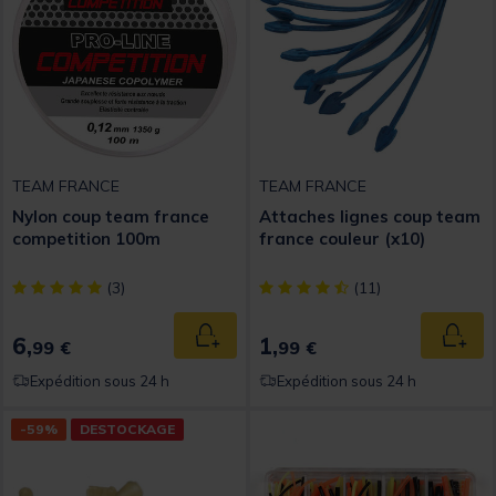
TEAM FRANCE
TEAM FRANCE
Nylon coup team france
Attaches lignes coup team
competition 100m
france couleur (x10)
[object Object] out of 5 Customer Rating
[object Object] out of 5 Custom
(3)
(11)
6,
1,
Ajouter au panier
Ajout
99 €
99 €
Expédition sous 24 h
Expédition sous 24 h
-59%
DESTOCKAGE