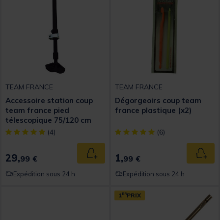
TEAM FRANCE
TEAM FRANCE
Accessoire station coup
Dégorgeoirs coup team
team france pied
france plastique (x2)
télescopique 75/120 cm
[object Object] out of 5 Customer Rating
[object Object] out of 5 Custom
(4)
(6)
29,
1,
Ajouter au panier
Ajout
99 €
99 €
Expédition sous 24 h
Expédition sous 24 h
1
ER
PRIX