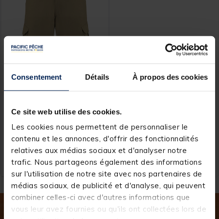
Consentement
Détails
À propos des cookies
KORDA
Short korda kore kombat
military olive
Ce site web utilise des cookies.
Les cookies nous permettent de personnaliser le
contenu et les annonces, d'offrir des fonctionnalités
59,
Ajouter au panier
99 €
relatives aux médias sociaux et d'analyser notre
trafic. Nous partageons également des informations
Expédition sous 24 h
sur l'utilisation de notre site avec nos partenaires de
médias sociaux, de publicité et d'analyse, qui peuvent
combiner celles-ci avec d'autres informations que
vous leur avez fournies ou qu'ils ont collectées lors de
Inscrivez-vous à notre newsletter