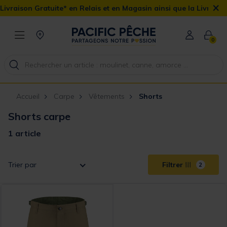
×
vraison Gratuite* en Relais et en Magasin ainsi que la Livraison 
0
Accueil
Carpe
Vêtements
Shorts
Shorts carpe
1 article
Trier par
Filtrer
2