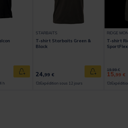
STARBAITS
RIDGE MO
alcon
T-shirt Starbaits Green &
T-shirt R
Black
SportFlex
t of 5 Customer Rating
Price reduc
to
19,99 €
24,
15,
Ajouter au panier
Ajouter au panier
99 €
99 €
4 h
Expédition sous 12 jours
Expéditio