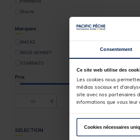
Pantalons
Chaussants
Shorts
Lunettes/Optique
Casquettes
Marques
Offre à volume carpe
Bonnets
Média/Déco
MACK2
Chapeaux
Consentement
Découverte Pêche à la Carpe
RIDGE MONKEY
Chaussettes
STARBAITS
Accessoires Vêtements
Ce site web utilise des cook
Prix
Les cookies nous permettent
médias sociaux et d'analyse
site avec nos partenaires d
€
€
informations que vous leur a
Cookies nécessaires uni
SELECTION