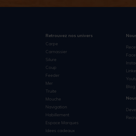
Retrouvez nos univers
Nous
Carpe
Rece
Carnassier
Face
Silure
Inst
Coup
Linke
Feeder
Yout
Mer
Blog 
Truite
Nous
Mouche
Navigation
Deven
Habillement
Recr
Espace Marques
Idees cadeaux