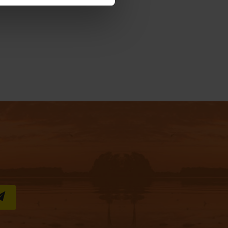
S''INSCRIRE