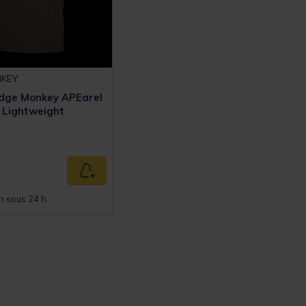
NKEY
idge Monkey APEarel
 Lightweight
ed from
Ajouter au panier
n sous 24 h