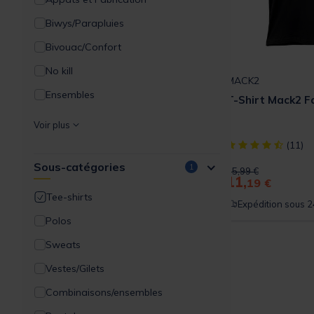
Biwys/Parapluies
Bivouac/Confort
No kill
MACK2
Ensembles
T-Shirt Mack2 F
Packs
Voir plus
Filaments
[object Object] ou
(11)
Sous-catégories
Bagagerie/Rangement
1
Price reduced from
to
15,99 €
11,
19 €
Acc.Montages/Hameçons
Tee-shirts
Expédition sous 2
Détection
Polos
Supports Cannes
Sweats
Outillages
Vestes/Gilets
Amorçage/Propulsion
Combinaisons/ensembles
Vêtements