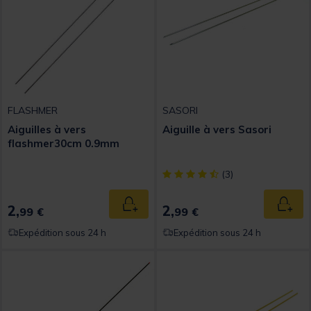
FLASHMER
SASORI
Aiguilles à vers
Aiguille à vers Sasori
flashmer30cm 0.9mm
[object Object] out of 5 Custom
(3)
2,
2,
Ajouter au panier
Ajout
99 €
99 €
Expédition sous 24 h
Expédition sous 24 h