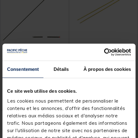
FLASHMER
SASORI
Aiguilles flashmer inox ver
Aguille à vers laiton Sasori
fragile 20cm boucle/fluo
(x2)
Consentement
Détails
À propos des cookies
[object Object] out of 5 Customer Rating
[object Object] out of 5 Custom
(3)
(1)
Ce site web utilise des cookies.
3,
2,
Ajouter au panier
Ajout
99 €
99 €
Les cookies nous permettent de personnaliser le
Expédition sous 24 h
Expédition sous 24 h
contenu et les annonces, d'offrir des fonctionnalités
relatives aux médias sociaux et d'analyser notre
trafic. Nous partageons également des informations
sur l'utilisation de notre site avec nos partenaires de
médias sociaux, de publicité et d'analyse, qui peuvent