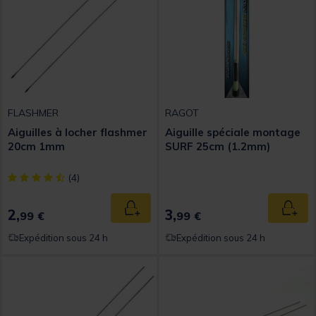
FLASHMER
RAGOT
Aiguilles à locher flashmer
Aiguille spéciale montage
20cm 1mm
SURF 25cm (1.2mm)
[object Object] out of 5 Customer Rating
(4)
2,
3,
Ajouter au panier
Ajout
99 €
99 €
Expédition sous 24 h
Expédition sous 24 h