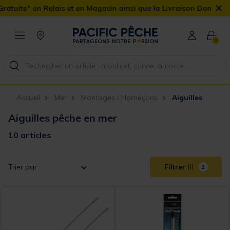
×
ite* en Relais et en Magasin ainsi que la Livraison Domicile offer
0
Accueil
Mer
Montages / Hameçons
Aiguilles
Aiguilles pêche en mer
10 articles
Trier par
Filtrer
2