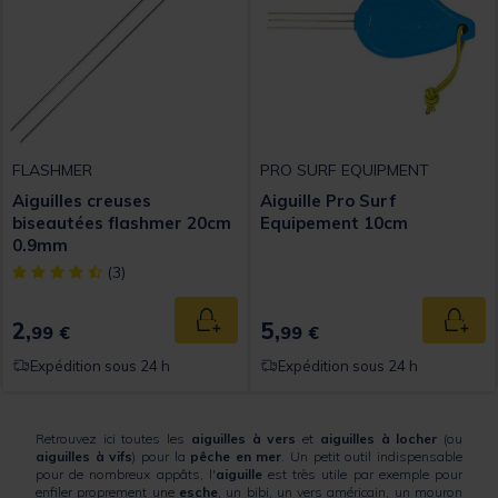
FLASHMER
PRO SURF EQUIPMENT
Aiguilles creuses
Aiguille Pro Surf
biseautées flashmer 20cm
Equipement 10cm
0.9mm
[object Object] out of 5 Customer Rating
(3)
2,
5,
Ajouter au panier
Ajout
99 €
99 €
Expédition sous 24 h
Expédition sous 24 h
Retrouvez ici toutes les
aiguilles à vers
et
aiguilles à locher
(ou
aiguilles à vifs
) pour la
pêche en mer
. Un petit outil indispensable
pour de nombreux appâts, l'
aiguille
est très utile par exemple pour
enfiler proprement une
esche
, un bibi, un vers américain, un mouron