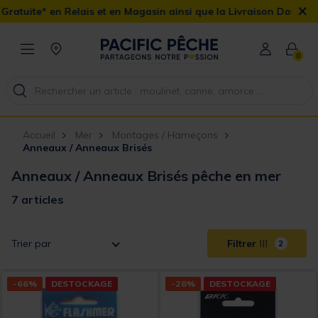
×
ais et en Magasin ainsi que la Livraison Domicile offerte dès 90€
0
Accueil
Mer
Montages / Hameçons
Anneaux / Anneaux Brisés
Anneaux / Anneaux Brisés pêche en mer
7 articles
Trier par
Filtrer
2
-66%
DESTOCKAGE
-28%
DESTOCKAGE