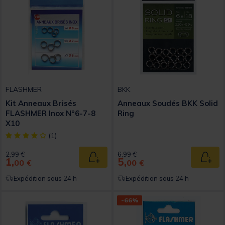
FLASHMER
BKK
Kit Anneaux Brisés
Anneaux Soudés BKK Solid
FLASHMER Inox N°6-7-8
Ring
X10
[object Object] out of 5 Customer Rating
(1)
Price reduced from
to
Price reduced from
to
2,99 €
6,99 €
1,
5,
Ajouter au panier
Ajout
00 €
00 €
Expédition sous 24 h
Expédition sous 24 h
-66%