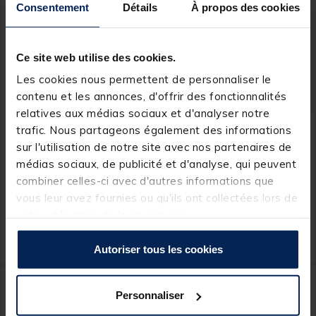
Consentement
Détails
À propos des cookies
Ce site web utilise des cookies.
Les cookies nous permettent de personnaliser le
contenu et les annonces, d'offrir des fonctionnalités
relatives aux médias sociaux et d'analyser notre
FLASHMER
BKK
trafic. Nous partageons également des informations
Anneaux brises flashmer
Anneaux brisés BKK Split
sur l'utilisation de notre site avec nos partenaires de
inox forge (x10)
Ring-51
médias sociaux, de publicité et d'analyse, qui peuvent
combiner celles-ci avec d'autres informations que
[object Object] out of 5 Customer Rating
(9)
vous leur avez fournies ou qu'ils ont collectées lors de
Price reduced from
to
votre utilisation de leurs services.
7,99 €
Dès
1,
5,
Ajouter au panier
Ajout
99 €
00 €
Expédition sous 24 h
Expédition sous 24 h
Autoriser tous les cookies
Personnaliser