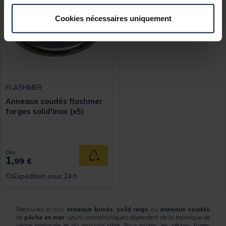
Cookies nécessaires uniquement
FLASHMER
Anneaux soudés flashmer
forges solid'inox (x5)
Dès
1,
Ajouter au panier
99 €
Expédition sous 24 h
Retrouvez ici nos
anneaux brisés
,
solid rings
ou
anneaux soudés
de
pêche en mer
. Leurs caractéristiques dépendent de la technique de
pêche pratiquée et du poisson ciblé. Pour toutes les pêches fortes