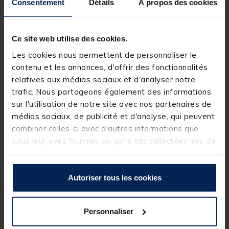
Consentement
Détails
À propos des cookies
Ce site web utilise des cookies.
Les cookies nous permettent de personnaliser le
contenu et les annonces, d'offrir des fonctionnalités
relatives aux médias sociaux et d'analyser notre
SUNSET
SASORI
trafic. Nous partageons également des informations
Hameçons montés Hm Rs
Hameçons Montés Sasori
sur l'utilisation de notre site avec nos partenaires de
competition Surfcasting /
First Mer 100cm (x10)
médias sociaux, de publicité et d'analyse, qui peuvent
Fluoro
combiner celles-ci avec d'autres informations que
vous leur avez fournies ou qu'ils ont collectées lors de
Price reduced from
to
votre utilisation de leurs services.
5,99 €
4,
1,
Ajouter au panier
Ajout
00 €
99 €
Expédition sous 24 h
Expédition sous 24 h
Autoriser tous les cookies
NOUVEAU
Personnaliser