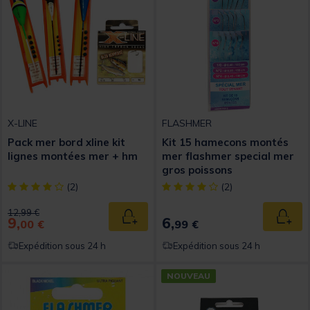
X-LINE
FLASHMER
Pack mer bord xline kit
Kit 15 hamecons montés
lignes montées mer + hm
mer flashmer special mer
gros poissons
[object Object] out of 5 Customer Rating
[object Object] out of 5 Custom
(2)
(2)
Price reduced from
to
12,99 €
9,
6,
Ajouter au panier
Ajout
00 €
99 €
Expédition sous 24 h
Expédition sous 24 h
NOUVEAU