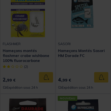
FLASHMER
SASORI
Hameçons montés
Hameçons Montés Sasori
flashmer crabe wishbone
HM Dorade FC
100% fluorocarbone
[object Object] out of 5 Customer Rating
(2)
2,
4,
Ajouter au panier
Ajout
99 €
99 €
Expédition sous 24 h
Expédition sous 24 h
NOUVEAU