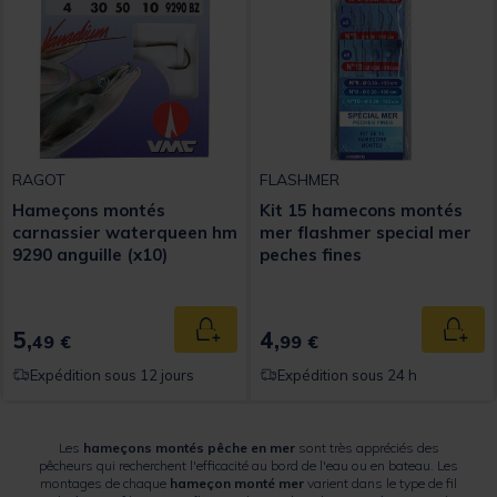
RAGOT
FLASHMER
Hameçons montés
Kit 15 hamecons montés
carnassier waterqueen hm
mer flashmer special mer
9290 anguille (x10)
peches fines
5,
4,
Ajouter au panier
Ajout
49 €
99 €
Expédition sous 12 jours
Expédition sous 24 h
Les
hameçons montés pêche en mer
sont très appréciés des
pêcheurs qui recherchent l'efficacité au bord de l'eau ou en bateau. Les
montages de chaque
hameçon monté mer
varient dans le type de fil