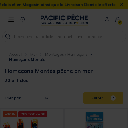
×
 Magasin ainsi que la Livraison Domicile offerte dès 90€
0
Accueil
Mer
Montages / Hameçons
Hameçons Montés
Hameçons Montés pêche en mer
20 articles
Trier par
Filtrer
2
-30%
DESTOCKAGE