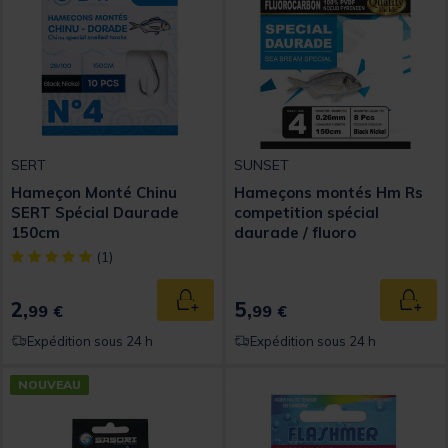
SERT
SUNSET
Hameçon Monté Chinu
Hameçons montés Hm Rs
SERT Spécial Daurade
competition spécial
150cm
daurade / fluoro
[object Object] out of 5 Customer Rating
(1)
2,
5,
Ajouter au panier
Ajout
99 €
99 €
Expédition sous 24 h
Expédition sous 24 h
NOUVEAU