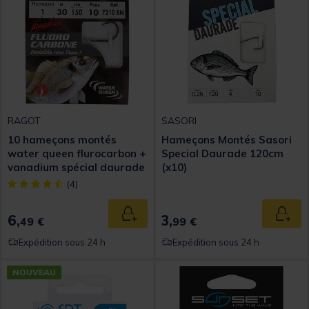
RAGOT
SASORI
10 hameçons montés
Hameçons Montés Sasori
water queen flurocarbon +
Special Daurade 120cm
vanadium spécial daurade
(x10)
[object Object] out of 5 Customer Rating
(4)
6,
3,
Ajouter au panier
Ajout
49 €
99 €
Expédition sous 24 h
Expédition sous 24 h
NOUVEAU