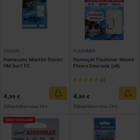
SASORI
FLASHMER
Hameçons Montés Sasori
Hameçon Flashmer Monté
HM Surf FC
Fluoro Daurade (x6)
[object Object] out of 5 Custom
(1)
4,
4,
Ajouter au panier
Ajout
99 €
99 €
Expédition sous 24 h
Expédition sous 24 h
DESTOCKAGE