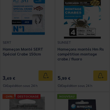
SERT
SUNSET
Hameçon Monté SERT
Hameçons montés Hm Rs
Spécial Crabe 150cm
compétition montage
crabe / fluoro
3,
5,
Ajouter au panier
Ajout
49 €
99 €
Expédition sous 24 h
Expédition sous 24 h
-24%
DESTOCKAGE
NOUVEAU