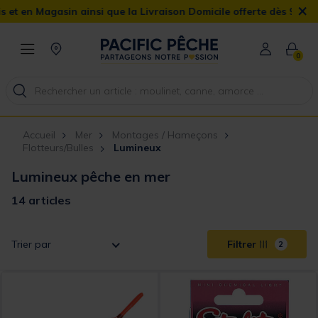
×
agasin ainsi que la Livraison Domicile offerte dès 90€
0
Accueil
Mer
Montages / Hameçons
Flotteurs/Bulles
Lumineux
Lumineux pêche en mer
14 articles
Trier par
Filtrer
2