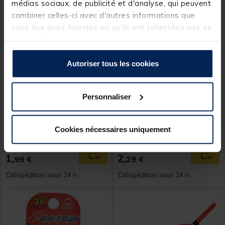
médias sociaux, de publicité et d'analyse, qui peuvent
combiner celles-ci avec d'autres informations que
vous leur avez fournies ou qu'ils ont collectées lors de
votre utilisation de leurs services.
Autoriser tous les cookies
REDFISH
STARLITE
Personnaliser
Support pour batonnet
Starlight Flashmer
lumineux (x3)
Cliplight
Cookies nécessaires uniquement
1,
2,
Ajouter au panier
Ajout
99 €
29 €
Expédition sous 24 h
Expédition sous 24 h