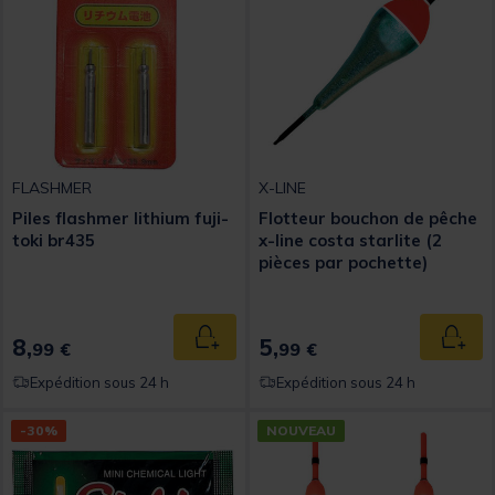
FLASHMER
X-LINE
Piles flashmer lithium fuji-
Flotteur bouchon de pêche
toki br435
x-line costa starlite (2
pièces par pochette)
8,
5,
Ajouter au panier
Ajout
99 €
99 €
Expédition sous 24 h
Expédition sous 24 h
-30%
NOUVEAU