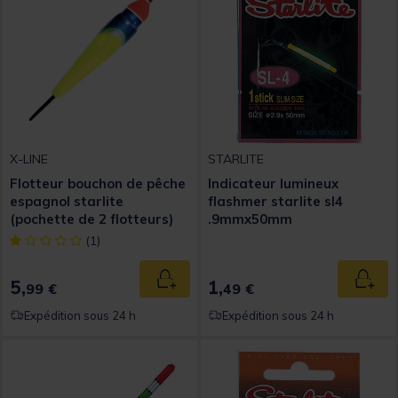
X-LINE
STARLITE
Flotteur bouchon de pêche
Indicateur lumineux
espagnol starlite
flashmer starlite sl4
(pochette de 2 flotteurs)
.9mmx50mm
[object Object] out of 5 Customer Rating
(1)
5,
1,
Ajouter au panier
Ajout
99 €
49 €
Expédition sous 24 h
Expédition sous 24 h