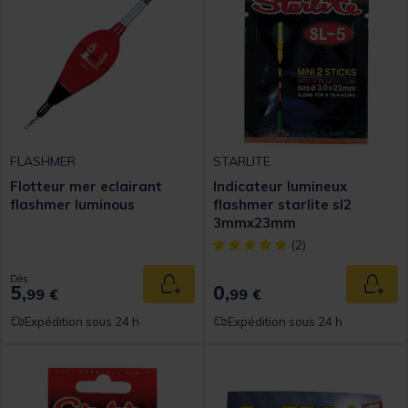
FLASHMER
STARLITE
Flotteur mer eclairant
Indicateur lumineux
flashmer luminous
flashmer starlite sl2
3mmx23mm
[object Object] out of 5 Custom
(2)
Dès
5,
0,
Ajouter au panier
Ajout
99 €
99 €
Expédition sous 24 h
Expédition sous 24 h