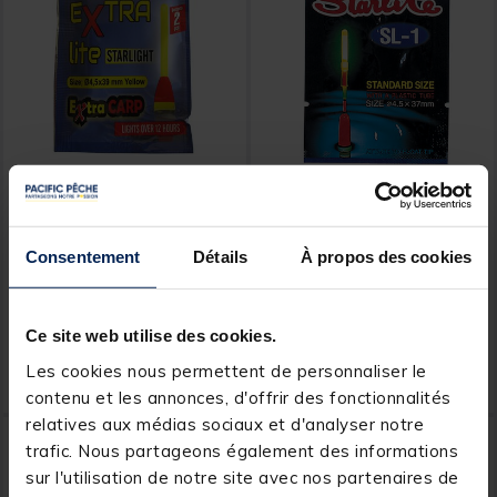
SELECTION
STARLITE
Extra lite diametre 4,5 mm
Indicateur lumineux
longueur 39 mm (x2)
flashmer starlite sl1
Consentement
Détails
À propos des cookies
3,8mmx45mm
[object Object] out of 5 Customer Rating
(1)
Ce site web utilise des cookies.
1,
2,
Ajouter au panier
Ajout
29 €
49 €
Les cookies nous permettent de personnaliser le
Expédition sous 24 h
Expédition sous 24 h
contenu et les annonces, d'offrir des fonctionnalités
relatives aux médias sociaux et d'analyser notre
trafic. Nous partageons également des informations
sur l'utilisation de notre site avec nos partenaires de