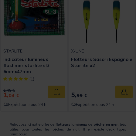
STARLITE
X-LINE
Indicateur lumineux
Flotteurs Sasori Espagnole
flashmer starlite sl3
Starlite x2
6mmx47mm
[object Object] out of 5 Customer Rating
(1)
Price reduced from
to
1,49 €
1,
5,
Ajouter au panier
Ajout
04 €
99 €
Expédition sous 24 h
Expédition sous 24 h
Retrouvez ici notre offre de
flotteurs lumineux
de
pêche en mer
, très
utiles pour toutes les pêches de nuit. Il en existe deux types
principaux :