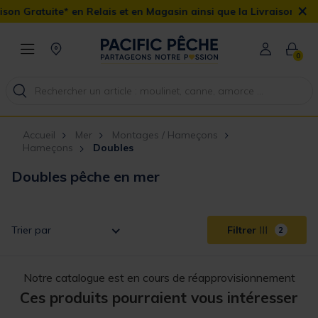
×
on Gratuite* en Relais et en Magasin ainsi que la Livraison Domici
0
Accueil
Mer
Montages / Hameçons
Hameçons
Doubles
Doubles pêche en mer
Trier par
Filtrer
2
Notre catalogue est en cours de réapprovisionnement
Ces produits pourraient vous intéresser