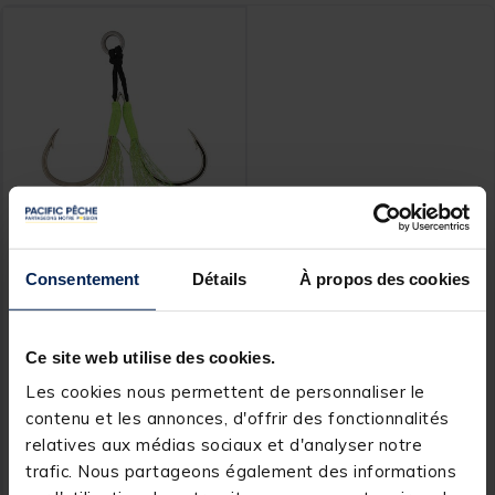
SUNSET
Consentement
Détails
À propos des cookies
Hameçon Sunset Assist
Hook Double x2
Ce site web utilise des cookies.
Les cookies nous permettent de personnaliser le
contenu et les annonces, d'offrir des fonctionnalités
5,
Ajouter au panier
99 €
relatives aux médias sociaux et d'analyser notre
trafic. Nous partageons également des informations
Expédition sous 24 h