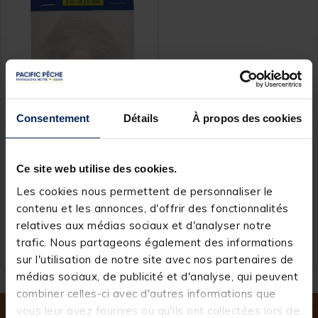
Consentement
Détails
À propos des cookies
FLASHMER
Tube souple en silicone
translucide flashmer 2m
Ce site web utilise des cookies.
Les cookies nous permettent de personnaliser le
contenu et les annonces, d'offrir des fonctionnalités
relatives aux médias sociaux et d'analyser notre
3,
Ajouter au panier
99 €
trafic. Nous partageons également des informations
Expédition sous 24 h
sur l'utilisation de notre site avec nos partenaires de
médias sociaux, de publicité et d'analyse, qui peuvent
combiner celles-ci avec d'autres informations que
vous leur avez fournies ou qu'ils ont collectées lors de