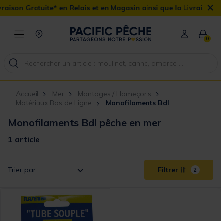
×
aison Gratuite* en Relais et en Magasin ainsi que la Livraison Dom
0
Accueil
Mer
Montages / Hameçons
Matériaux Bas de Ligne
Monofilaments Bdl
Monofilaments Bdl pêche en mer
1 article
Trier par
Filtrer
2