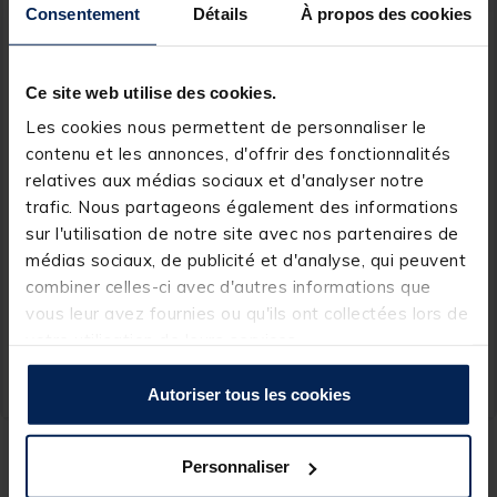
Consentement
Détails
À propos des cookies
Ce site web utilise des cookies.
Les cookies nous permettent de personnaliser le
contenu et les annonces, d'offrir des fonctionnalités
relatives aux médias sociaux et d'analyser notre
TIEMCO
SILVER STONE
trafic. Nous partageons également des informations
Outil à noeud + aiguille
Outil fly tying silvertsone
sur l'utilisation de notre site avec nos partenaires de
TMC Tiemco Knot Tool
finisseur de noeud rotatif
médias sociaux, de publicité et d'analyse, qui peuvent
combiner celles-ci avec d'autres informations que
[object Object] out of 5 Custom
(2)
vous leur avez fournies ou qu'ils ont collectées lors de
votre utilisation de leurs services.
34,
5,
Ajouter au panier
Ajout
99 €
99 €
Expédition sous 24 h
Expédition sous 24 h
Autoriser tous les cookies
Lors des différentes opérations de montage de mouche, les outils de
Personnaliser
fly tying sont d’un grand recours pour obtenir un résultat impeccable.