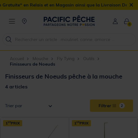
×
atuite* en Relais et en Magasin ainsi que la Livraison Domicile o
0
Accueil
Mouche
Fly Tying
Outils
Finisseurs de Noeuds
Finisseurs de Noeuds pêche à la mouche
4 articles
Trier par
Filtrer
2
1
ER
PRIX
1
ER
PRIX