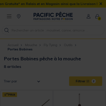
×
ratuite* en Relais et en Magasin ainsi que la Livraison Domicile o
0
Accueil
Mouche
Fly Tying
Outils
Portes Bobines
Portes Bobines pêche à la mouche
8 articles
Trier par
Filtrer
2
1
ER
PRIX