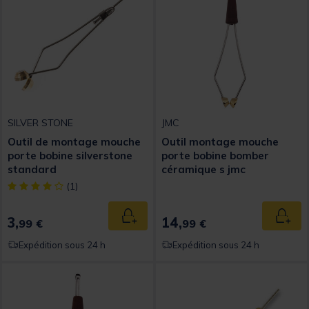
SILVER STONE
JMC
Outil de montage mouche
Outil montage mouche
porte bobine silverstone
porte bobine bomber
standard
céramique s jmc
[object Object] out of 5 Customer Rating
(1)
3,
14,
Ajouter au panier
Ajout
99 €
99 €
Expédition sous 24 h
Expédition sous 24 h