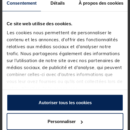
Consentement
Détails
À propos des cookies
Ce site web utilise des cookies.
Les cookies nous permettent de personnaliser le
contenu et les annonces, d'offrir des fonctionnalités
relatives aux médias sociaux et d'analyser notre
JMC
TIEMCO
trafic. Nous partageons également des informations
Outil porte bobine mouche
Porte Bobine Tiemco
sur l'utilisation de notre site avec nos partenaires de
jmc porte bobine flair
Ceramic EVO STD STR
médias sociaux, de publicité et d'analyse, qui peuvent
combiner celles-ci avec d'autres informations que
[object Object] out of 5 Customer Rating
(2)
vous leur avez fournies ou qu'ils ont collectées lors de
votre utilisation de leurs services.
5,
29,
Ajouter au panier
Ajout
49 €
99 €
Expédition sous 24 h
Expédition sous 24 h
Autoriser tous les cookies
Personnaliser