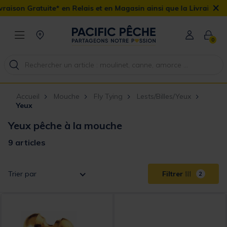
×
* en Relais et en Magasin ainsi que la Livraison Domicile offerte 
0
Accueil
Mouche
Fly Tying
Lests/Billes/Yeux
Yeux
Yeux pêche à la mouche
9 articles
Trier par
Filtrer
2