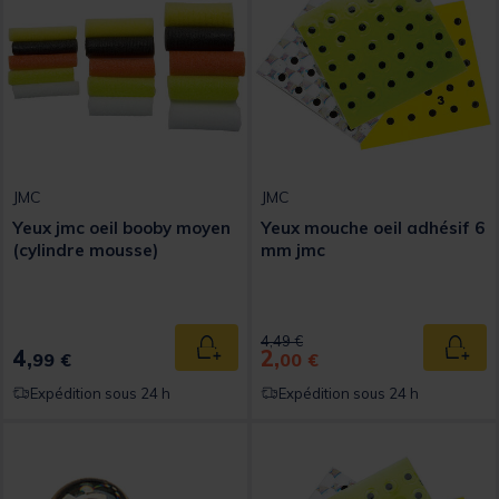
JMC
JMC
Yeux jmc oeil booby moyen
Yeux mouche oeil adhésif 6
(cylindre mousse)
mm jmc
Price reduced from
to
4,49 €
4,
2,
Ajouter au panier
Ajout
99 €
00 €
Expédition sous 24 h
Expédition sous 24 h