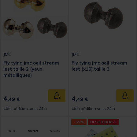
JMC
JMC
Fly tying jmc oeil stream
Fly tying jmc oeil stream
lest taille 2 (yeux
lest (x10) taille 3
métalliques)
4,
4,
Ajouter au panier
Ajout
49 €
49 €
Expédition sous 24 h
Expédition sous 24 h
-55%
DESTOCKAGE