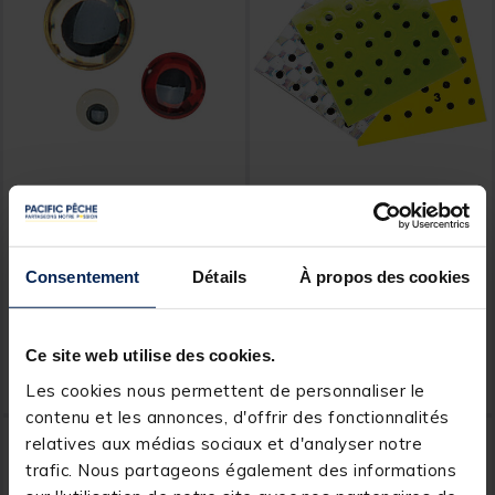
JMC
JMC
Yeux mouche relief 4 mm
Yeux mouche oeil adhésif 4
jmc
mm jmc
Consentement
Détails
À propos des cookies
4,
4,
Ajouter au panier
Ajout
99 €
49 €
Ce site web utilise des cookies.
Expédition sous 24 h
Expédition sous 24 h
Les cookies nous permettent de personnaliser le
contenu et les annonces, d'offrir des fonctionnalités
relatives aux médias sociaux et d'analyser notre
trafic. Nous partageons également des informations