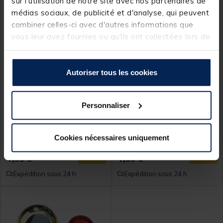
sur l'utilisation de notre site avec nos partenaires de
médias sociaux, de publicité et d'analyse, qui peuvent
combiner celles-ci avec d'autres informations que
vous leur avez fournies ou qu'ils ont collectées lors de
votre utilisation de leurs services.
Autoriser tous les cookies
JMC
JMC
Yeux mouche jmc oeil relief
Yeux mouche relief 6 mm
Personnaliser
autocol 12 mm
jmc
Cookies nécessaires uniquement
4,
4,
Ajouter au panier
Ajout
99 €
99 €
Expédition sous 24 h
Expédition sous 24 h