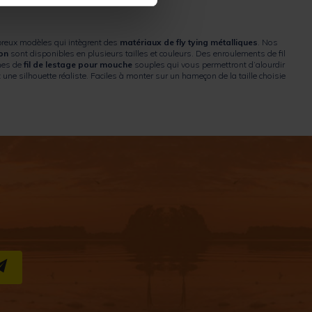
breux modèles qui intègrent des
matériaux de fly tying métalliques
. Nos
mon
sont disponibles en plusieurs tailles et couleurs. Des enroulements de fil
ines de
fil de lestage pour mouche
souples qui vous permettront d’alourdir
e silhouette réaliste. Faciles à monter sur un hameçon de la taille choisie
r imiter les larves de trichoptères.
S''INSCRIRE