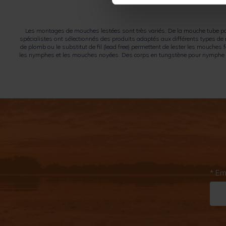
Les montages de mouches lestées sont très variés. De la mouche tube po
spécialistes ont sélectionnés des produits adaptés aux différents types de
de plomb ou le substitut de fil (lead free) permettent de lester les mouc
les nymphes et les mouches noyées. Des corps en tungstène pour nymphe ont 
pour réaliser des nymphes très dens
* Em