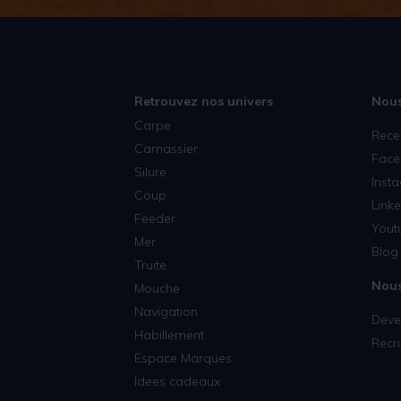
Retrouvez nos univers
Nous
Carpe
Rece
Carnassier
Face
Silure
Inst
Coup
Linke
Feeder
Yout
Mer
Blog 
Truite
Nous
Mouche
Navigation
Deven
Habillement
Recr
Espace Marques
Idees cadeaux