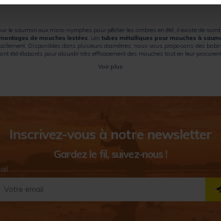
ur le saumon aux micro-nymphes pour pêcher les ombres en été, il existe de nom
montages de mouches lestées
. Les
tubes métalliques pour mouches à sau
hes facilement. Disponibles dans plusieurs diamètres, nous vous proposons des bob
été élaborés pour alourdir très efficacement des mouches tout en leur procurent un
es. Des corps de gammares en tungstène sont proposés et pourront aussi servir pou
Voir plus
Inscrivez-vous à notre newsletter
Gardez le fil, suivez-nous !
ail