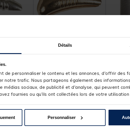
JMC
JMC
Détails
ène jmc
Corps pg tungstène jmc or
Fil de pl
(x10)
ies.
 de personnaliser le contenu et les annonces, d'offrir des fo
r notre trafic. Nous partageons également des informations s
7,
7,
Ajouter au panier
Ajouter au panier
99 €
49 €
e médias sociaux, de publicité et d'analyse, qui peuvent comb
4 h
Expédition sous 24 h
Expéditio
vez fournies ou qu'ils ont collectées lors de votre utilisation
quement
Personnaliser
Aut