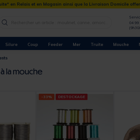
ite* en Relais et en Magasin ainsi que la Livraison Domicile offe
Servic
04 99 
(9h30
Silure
Coup
Feeder
Mer
Truite
Mouche
ests
 à la mouche
-33%
DESTOCKAGE