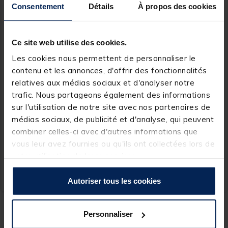
Consentement
Détails
À propos des cookies
Ce site web utilise des cookies.
Les cookies nous permettent de personnaliser le
contenu et les annonces, d'offrir des fonctionnalités
relatives aux médias sociaux et d'analyser notre
JMC
trafic. Nous partageons également des informations
Corps pg tungstène jmc or
sur l'utilisation de notre site avec nos partenaires de
(x10)
médias sociaux, de publicité et d'analyse, qui peuvent
combiner celles-ci avec d'autres informations que
vous leur avez fournies ou qu'ils ont collectées lors de
votre utilisation de leurs services.
7,
Ajouter au panier
99 €
Expédition sous 24 h
Autoriser tous les cookies
La pêche à la mouche ne se limite pas aux espèces de poissons
Personnaliser
« gobeurs » et permet de solliciter un grand nombre d'espèces qui