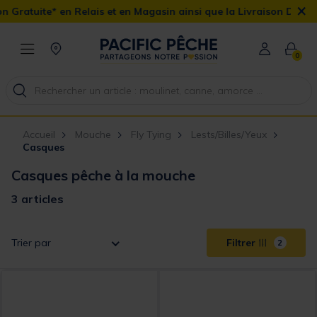
×
Gratuite* en Relais et en Magasin ainsi que la Livraison Domicile 
0
Accueil
Mouche
Fly Tying
Lests/Billes/Yeux
Casques
Casques pêche à la mouche
3 articles
Trier par
Filtrer
2