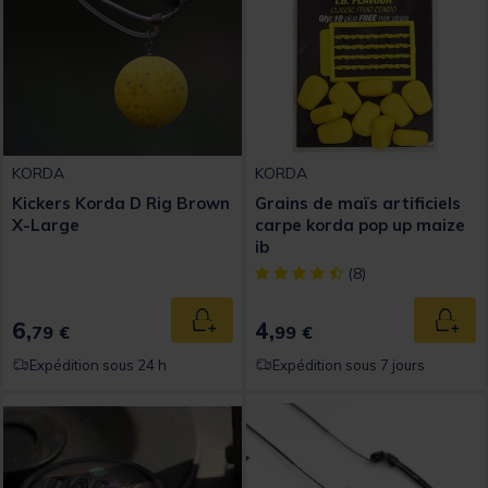
KORDA
KORDA
Kickers Korda D Rig Brown
Grains de maïs artificiels
X-Large
carpe korda pop up maize
ib
[object Object] out of 5 Custom
(8)
6,
4,
Ajouter au panier
Ajout
79 €
99 €
Expédition sous 24 h
Expédition sous 7 jours