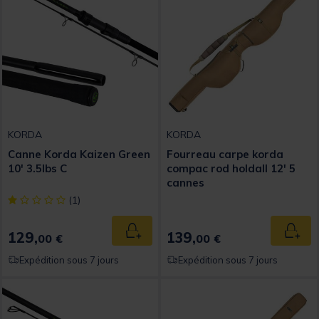
KORDA
KORDA
Canne Korda Kaizen Green
Fourreau carpe korda
10' 3.5lbs C
compac rod holdall 12' 5
cannes
[object Object] out of 5 Customer Rating
(1)
129,
139,
Ajouter au panier
Ajout
00 €
00 €
Expédition sous 7 jours
Expédition sous 7 jours