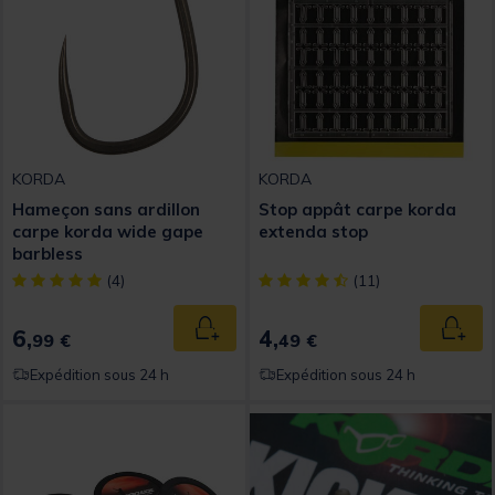
KORDA
KORDA
Hameçon sans ardillon
Stop appât carpe korda
carpe korda wide gape
extenda stop
barbless
[object Object] out of 5 Customer Rating
[object Object] out of 5 Custom
(4)
(11)
6,
4,
Ajouter au panier
Ajout
99 €
49 €
Expédition sous 24 h
Expédition sous 24 h