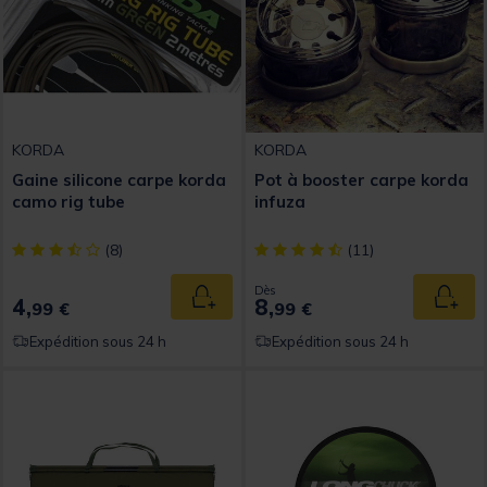
KORDA
KORDA
Gaine silicone carpe korda
Pot à booster carpe korda
camo rig tube
infuza
[object Object] out of 5 Customer Rating
[object Object] out of 5 Custom
(8)
(11)
Dès
4,
8,
Ajouter au panier
Ajout
99 €
99 €
Expédition sous 24 h
Expédition sous 24 h