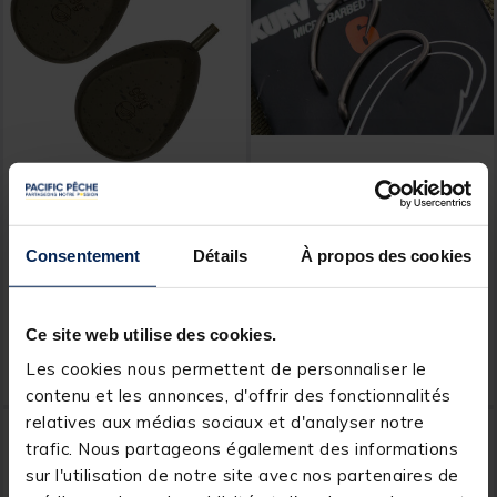
KORDA
KORDA
Plomb in line korda flat
Hameçon carpe korda kurv
pear (x2)
shank xx
Consentement
Détails
À propos des cookies
[object Object] out of 5 Customer Rating
[object Object] out of 5 Custom
(2)
(8)
Dès
Ce site web utilise des cookies.
5,
6,
Ajouter au panier
Ajout
39 €
99 €
Les cookies nous permettent de personnaliser le
Expédition sous 24 h
Expédition sous 24 h
contenu et les annonces, d'offrir des fonctionnalités
relatives aux médias sociaux et d'analyser notre
trafic. Nous partageons également des informations
sur l'utilisation de notre site avec nos partenaires de