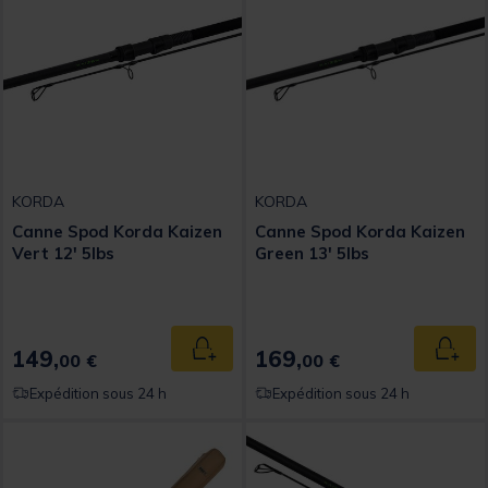
KORDA
KORDA
Canne Spod Korda Kaizen
Canne Spod Korda Kaizen
Vert 12' 5lbs
Green 13' 5lbs
149,
169,
Ajouter au panier
Ajout
00 €
00 €
Expédition sous 24 h
Expédition sous 24 h