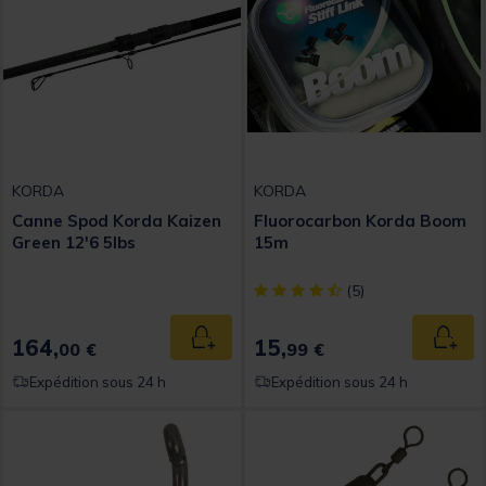
KORDA
KORDA
Canne Spod Korda Kaizen
Fluorocarbon Korda Boom
Green 12'6 5lbs
15m
[object Object] out of 5 Custom
(5)
164,
15,
Ajouter au panier
Ajout
00 €
99 €
Expédition sous 24 h
Expédition sous 24 h