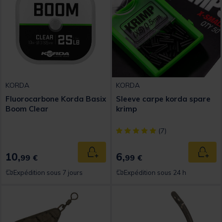
KORDA
KORDA
Fluorocarbone Korda Basix
Sleeve carpe korda spare
Boom Clear
krimp
[object Object] out of 5 Custom
(7)
10,
6,
Ajouter au panier
Ajout
99 €
99 €
Expédition sous 7 jours
Expédition sous 24 h