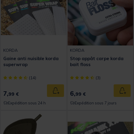
KORDA
KORDA
Gaine anti nuisible korda
Stop appât carpe korda
superwrap
bait floss
[object Object] out of 5 Customer Rating
[object Object] out of 5 Custom
(14)
(3)
7,
6,
Ajouter au panier
Ajout
99 €
99 €
Expédition sous 24 h
Expédition sous 7 jours