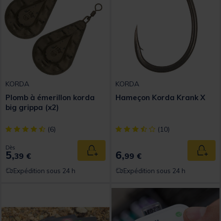
KORDA
KORDA
Plomb à émerillon korda
Hameçon Korda Krank X
big grippa (x2)
[object Object] out of 5 Customer Rating
[object Object] out of 5 Custom
(6)
(10)
Dès
5,
6,
Ajouter au panier
Ajout
39 €
99 €
Expédition sous 24 h
Expédition sous 24 h