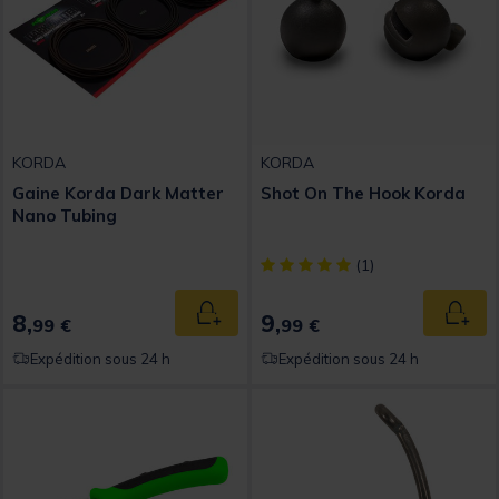
KORDA
KORDA
Gaine Korda Dark Matter
Shot On The Hook Korda
Nano Tubing
[object Object] out of 5 Custom
(1)
8,
9,
Ajouter au panier
Ajout
99 €
99 €
Expédition sous 24 h
Expédition sous 24 h