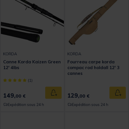
KORDA
KORDA
Canne Korda Kaizen Green
Fourreau carpe korda
12' 4lbs
compac rod holdall 12' 3
cannes
[object Object] out of 5 Customer Rating
(1)
149,
129,
Ajouter au panier
Ajout
00 €
00 €
Expédition sous 24 h
Expédition sous 24 h