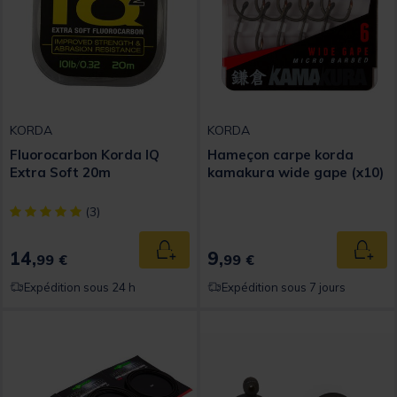
KORDA
KORDA
Fluorocarbon Korda IQ
Hameçon carpe korda
Extra Soft 20m
kamakura wide gape (x10)
[object Object] out of 5 Customer Rating
(3)
14,
9,
Ajouter au panier
Ajout
99 €
99 €
Expédition sous 24 h
Expédition sous 7 jours