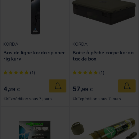
KORDA
KORDA
Bas de ligne korda spinner
Boite à pêche carpe korda
rig kurv
tackle box
[object Object] out of 5 Customer Rating
[object Object] out of 5 Custom
(1)
(1)
4,
57,
Ajouter au panier
Ajout
29 €
99 €
Expédition sous 7 jours
Expédition sous 7 jours