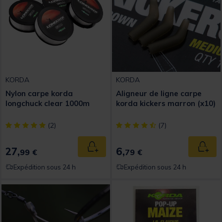
KORDA
KORDA
Nylon carpe korda
Aligneur de ligne carpe
longchuck clear 1000m
korda kickers marron (x10)
[object Object] out of 5 Customer Rating
[object Object] out of 5 Custom
(2)
(7)
27,
6,
Ajouter au panier
Ajout
99 €
79 €
Expédition sous 24 h
Expédition sous 24 h