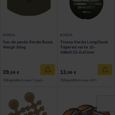
KORDA
KORDA
Sac de pesée Korda Basix
Tresse Korda LongChuck
Weigh Sling
Tapered verte 15-
30lb/0.33-0.47mm
39,
13,
Ajouter au panier
Ajout
99 €
99 €
Expédition sous 7 jours
Expédition sous 24 h