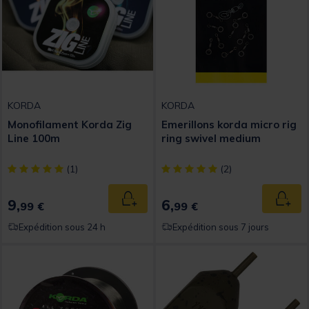
KORDA
KORDA
Monofilament Korda Zig
Emerillons korda micro rig
Line 100m
ring swivel medium
[object Object] out of 5 Customer Rating
[object Object] out of 5 Custom
(1)
(2)
9,
6,
Ajouter au panier
Ajout
99 €
99 €
Expédition sous 24 h
Expédition sous 7 jours