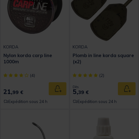
KORDA
KORDA
Nylon korda carp line
Plomb in line korda square
1000m
(x2)
[object Object] out of 5 Customer Rating
[object Object] out of 5 Custom
(4)
(2)
Dès
21,
5,
Ajouter au panier
Ajout
99 €
39 €
Expédition sous 24 h
Expédition sous 24 h