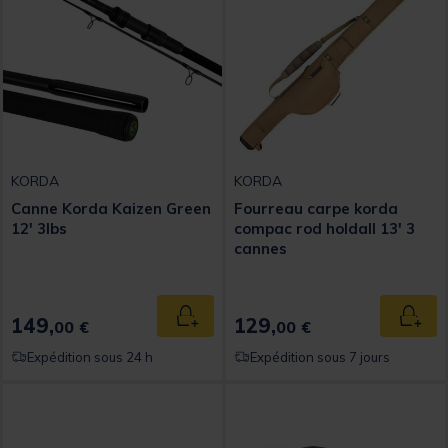
KORDA
KORDA
Canne Korda Kaizen Green
Fourreau carpe korda
12' 3lbs
compac rod holdall 13' 3
cannes
149,
129,
Ajouter au panier
Ajout
00 €
00 €
Expédition sous 24 h
Expédition sous 7 jours