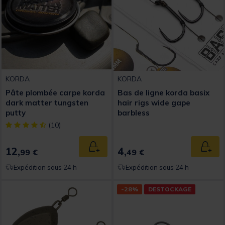
KORDA
KORDA
Pâte plombée carpe korda
Bas de ligne korda basix
dark matter tungsten
hair rigs wide gape
putty
barbless
[object Object] out of 5 Customer Rating
(10)
12,
4,
Ajouter au panier
Ajout
99 €
49 €
Expédition sous 24 h
Expédition sous 24 h
-28%
DESTOCKAGE