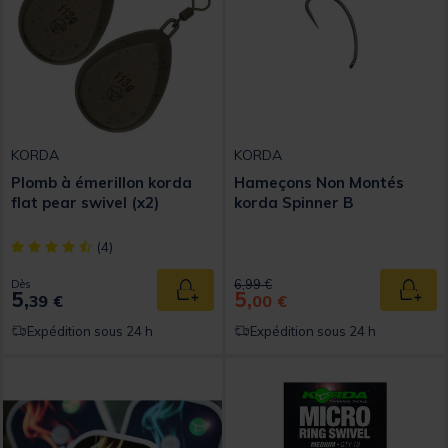
KORDA
KORDA
Plomb à émerillon korda
Hameçons Non Montés
flat pear swivel (x2)
korda Spinner B
[object Object] out of 5 Customer Rating
(4)
Price reduced from
to
6,99 €
Dès
5,
5,
Ajouter au panier
Ajout
39 €
00 €
Expédition sous 24 h
Expédition sous 24 h