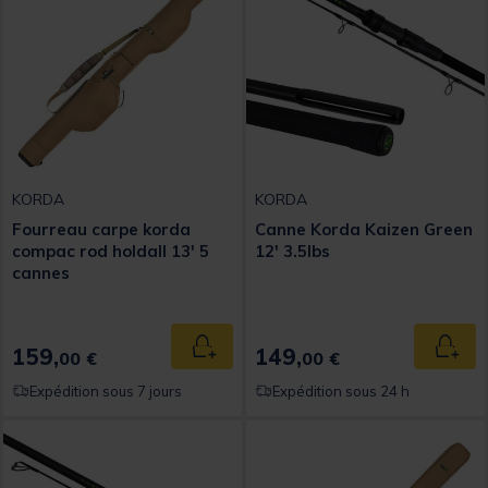
KORDA
KORDA
Fourreau carpe korda
Canne Korda Kaizen Green
compac rod holdall 13' 5
12' 3.5lbs
cannes
159,
149,
Ajouter au panier
Ajout
00 €
00 €
Expédition sous 7 jours
Expédition sous 24 h