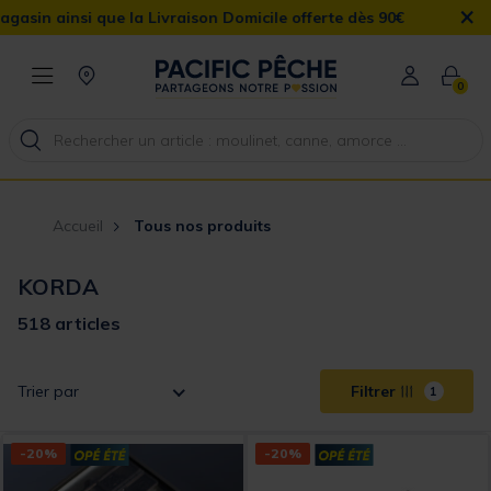
×
on Domicile offerte dès 90€
0
Accueil
Tous nos produits
KORDA
518 articles
Trier par
Filtrer
1
-20%
-20%