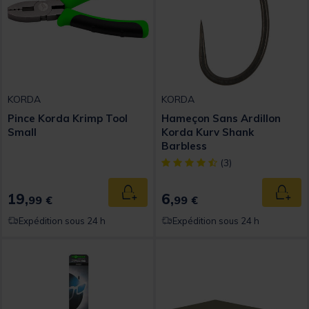
KORDA
KORDA
Pince Korda Krimp Tool
Hameçon Sans Ardillon
Small
Korda Kurv Shank
Barbless
[object Object] out of 5 Custom
(3)
19,
6,
Ajouter au panier
Ajout
99 €
99 €
Expédition sous 24 h
Expédition sous 24 h