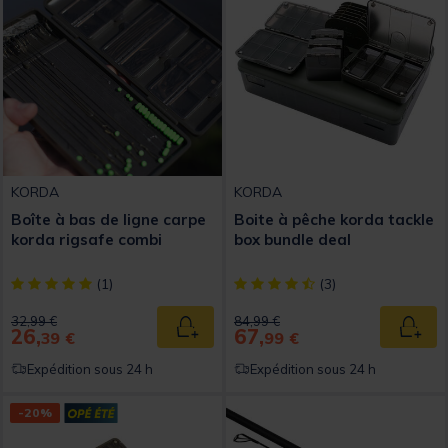
KORDA
KORDA
Boîte à bas de ligne carpe
Boite à pêche korda tackle
korda rigsafe combi
box bundle deal
[object Object] out of 5 Customer Rating
[object Object] out of 5 Custom
(1)
(3)
Price reduced from
to
Price reduced from
to
32,99 €
84,99 €
26,
67,
Ajouter au panier
Ajout
39 €
99 €
Expédition sous 24 h
Expédition sous 24 h
-20%