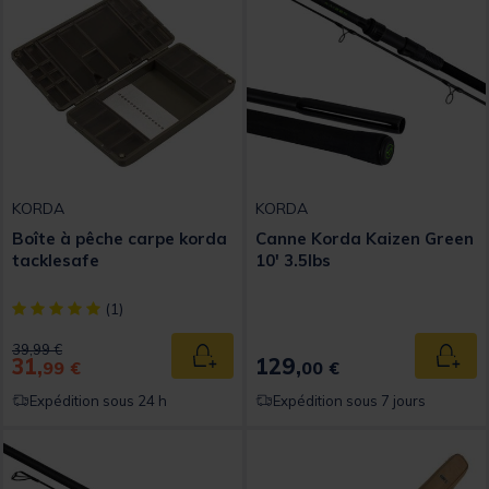
KORDA
KORDA
Boîte à pêche carpe korda
Canne Korda Kaizen Green
tacklesafe
10' 3.5lbs
[object Object] out of 5 Customer Rating
(1)
Price reduced from
to
39,99 €
31,
129,
Ajouter au panier
Ajout
99 €
00 €
Expédition sous 24 h
Expédition sous 7 jours