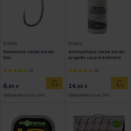
KORDA
KORDA
Hameçons carpe korda
Antiseptique carpe korda
klor
propolis carp treatment
[object Object] out of 5 Customer Rating
[object Object] out of 5 Custom
(3)
(3)
6,
14,
Ajouter au panier
Ajout
99 €
99 €
Expédition sous 24 h
Expédition sous 24 h