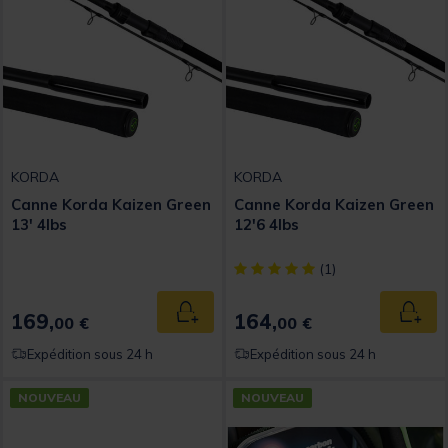
KORDA
KORDA
Canne Korda Kaizen Green
Canne Korda Kaizen Green
13' 4lbs
12'6 4lbs
[object Object] out of 5 Custom
(1)
169,
164,
Ajouter au panier
Ajout
00 €
00 €
Expédition sous 24 h
Expédition sous 24 h
NOUVEAU
NOUVEAU