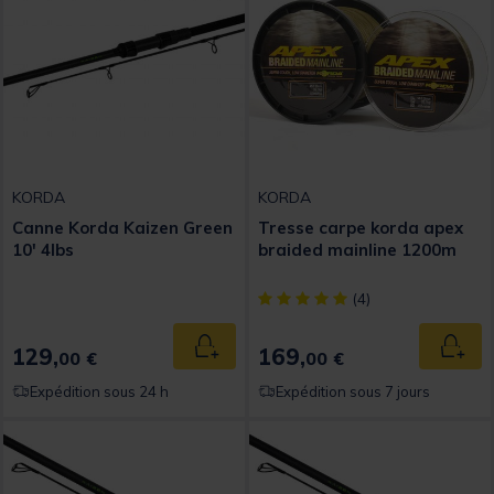
KORDA
KORDA
Canne Korda Kaizen Green
Tresse carpe korda apex
10' 4lbs
braided mainline 1200m
[object Object] out of 5 Custom
(4)
129,
169,
Ajouter au panier
Ajout
00 €
00 €
Expédition sous 24 h
Expédition sous 7 jours