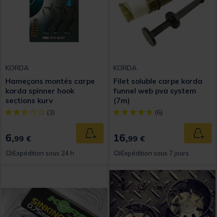
KORDA
KORDA
Hameçons montés carpe
Filet soluble carpe korda
korda spinner hook
funnel web pva system
sections kurv
(7m)
[object Object] out of 5 Customer Rating
[object Object] out of 5 Custom
(3)
(6)
6,
16,
Ajouter au panier
Ajout
99 €
99 €
Expédition sous 24 h
Expédition sous 7 jours