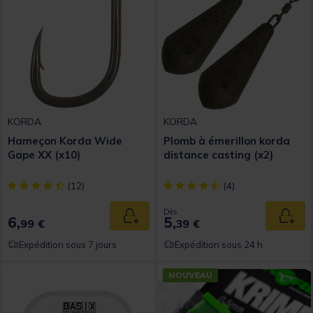
KORDA
KORDA
Hameçon Korda Wide
Plomb à émerillon korda
Gape XX (x10)
distance casting (x2)
[object Object] out of 5 Customer Rating
[object Object] out of 5 Custom
(12)
(4)
Dès
6,
5,
Ajouter au panier
Ajout
99 €
39 €
Expédition sous 7 jours
Expédition sous 24 h
NOUVEAU