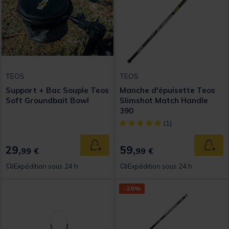
TEOS
TEOS
Support + Bac Souple Teos
Manche d'épuisette Teos
Soft Groundbait Bowl
Slimshot Match Handle
390
[object Object] out of 5 Custom
(1)
29,
59,
Ajouter au panier
Ajout
99 €
99 €
Expédition sous 24 h
Expédition sous 24 h
-28%