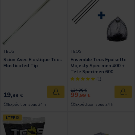
TEOS
TEOS
Scion Avec Elastique Teos
Ensemble Teos Epuisette
Elasticated Tip
Majesty Specimen 400 +
Tete Specimen 600
[object Object] out of 5 Custom
(1)
Price reduced from
to
124,98 €
19,
99,
Ajouter au panier
Ajout
99 €
99 €
Expédition sous 24 h
Expédition sous 24 h
1
ER
PRIX