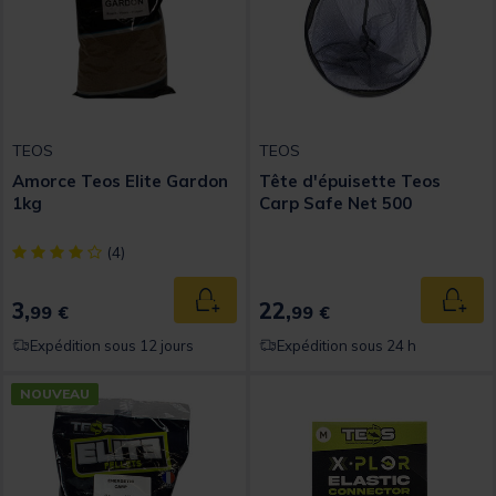
TEOS
TEOS
Amorce Teos Elite Gardon
Tête d'épuisette Teos
1kg
Carp Safe Net 500
[object Object] out of 5 Customer Rating
(4)
3,
22,
Ajouter au panier
Ajout
99 €
99 €
Expédition sous 12 jours
Expédition sous 24 h
NOUVEAU