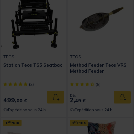
TEOS
TEOS
Station Teos TS5 Seatbox
Method Feeder Teos VRS
Method Feeder
[object Object] out of 5 Customer Rating
[object Object] out of 5 Custom
(2)
(8)
Dès
499,
2,
Ajouter au panier
Ajout
00 €
49 €
Expédition sous 24 h
Expédition sous 24 h
1
ER
PRIX
1
ER
PRIX