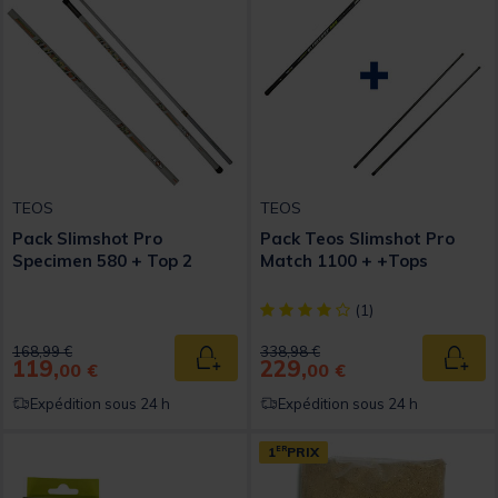
TEOS
TEOS
Pack Slimshot Pro
Pack Teos Slimshot Pro
Specimen 580 + Top 2
Match 1100 + +Tops
[object Object] out of 5 Custom
(1)
Price reduced from
to
Price reduced from
to
168,99 €
338,98 €
119,
229,
Ajouter au panier
Ajout
00 €
00 €
Expédition sous 24 h
Expédition sous 24 h
1
ER
PRIX