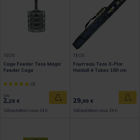
TEOS
TEOS
Cage Feeder Teos Magic
Fourreau Teos X-Plor
Feeder Cage
Holdall 4 Tubes 190 cm
[object Object] out of 5 Customer Rating
(3)
Dès
2,
29,
Ajouter au panier
Ajout
29 €
99 €
Expédition sous 24 h
Expédition sous 24 h