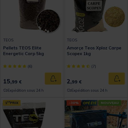
TEOS
TEOS
Pellets TEOS Elite
Amorçe Teos Xploz Carpe
Energetic Carp 5kg
Scopex 1kg
[object Object] out of 5 Customer Rating
[object Object] out of 5 Custom
(6)
(7)
15,
2,
Ajouter au panier
Ajout
99 €
99 €
Expédition sous 24 h
Expédition sous 24 h
1
ER
PRIX
-30%
NOUVEAU