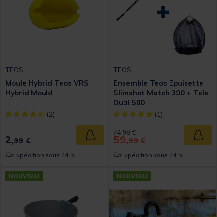
TEOS
TEOS
Moule Hybrid Teos VRS
Ensemble Teos Epuisette
Hybrid Mould
Slimshot Match 390 + Tele
Dual 500
[object Object] out of 5 Customer Rating
[object Object] out of 5 Custom
(2)
(1)
Price reduced from
to
74,98 €
2,
59,
Ajouter au panier
Ajout
99 €
99 €
Expédition sous 24 h
Expédition sous 24 h
NOUVEAU
NOUVEAU