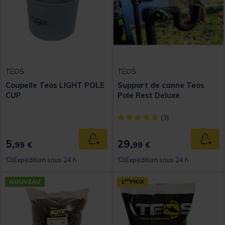
TEOS
TEOS
Coupelle Teos LIGHT POLE
Support de canne Teos
CUP
Pole Rest Deluxe
[object Object] out of 5 Custom
(3)
5,
29,
Ajouter au panier
Ajout
99 €
99 €
Expédition sous 24 h
Expédition sous 24 h
NOUVEAU
1
ER
PRIX