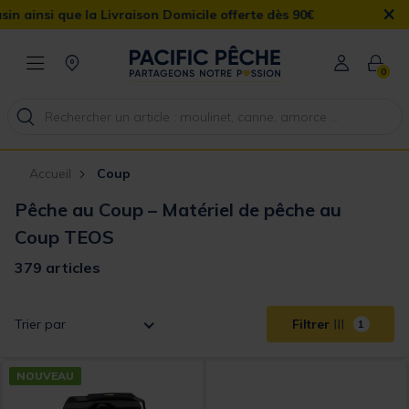
×
omicile offerte dès 90€
0
Accueil
Coup
Pêche au Coup – Matériel de pêche au
Coup TEOS
379 articles
Trier par
Filtrer
1
NOUVEAU