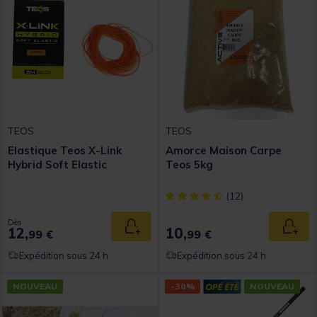
TEOS
TEOS
Elastique Teos X-Link
Amorce Maison Carpe
Hybrid Soft Elastic
Teos 5kg
[object Object] out of 5 Custom
(12)
Dès
12,
10,
Ajouter au panier
Ajout
99 €
99 €
Expédition sous 24 h
Expédition sous 24 h
NOUVEAU
-30%
NOUVEAU