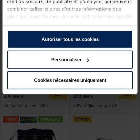
médias sociaux, de publicité et d'analyse, qui peuvent
combiner celles-ci avec d'autres informations que
vous leur avez fournies ou qu'ils ont collectées lors de
votre utilisation de leurs services.
Autoriser tous les cookies
TEOS
TEOS
Bourriche Teos Padawan
Moulinet Teos BlackRider
Personnaliser
Square Keepnet 250
4000 FD
Cookies nécessaires uniquement
24,
89,
Ajouter au panier
Ajout
99 €
99 €
Expédition sous 24 h
Expédition sous 24 h
-20%
NOUVEAU
1
ER
PRIX