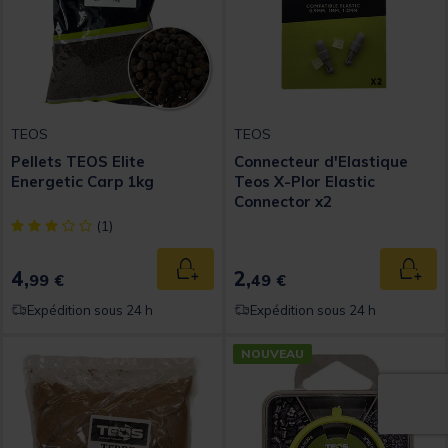
TEOS
TEOS
Pellets TEOS Elite
Connecteur d'Elastique
Energetic Carp 1kg
Teos X-Plor Elastic
Connector x2
[object Object] out of 5 Customer Rating
(1)
4,
2,
Ajouter au panier
Ajout
99 €
49 €
Expédition sous 24 h
Expédition sous 24 h
NOUVEAU