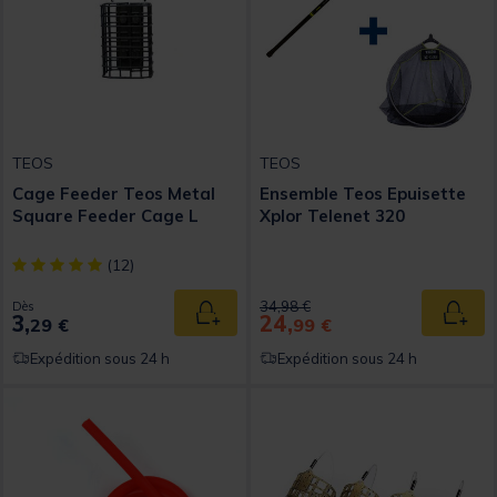
TEOS
TEOS
Cage Feeder Teos Metal
Ensemble Teos Epuisette
Square Feeder Cage L
Xplor Telenet 320
[object Object] out of 5 Customer Rating
(12)
Price reduced from
to
34,98 €
Dès
3,
24,
Ajouter au panier
Ajout
29 €
99 €
Expédition sous 24 h
Expédition sous 24 h