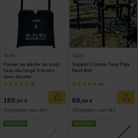
TEOS
TEOS
Panier de pêche au coup
Support Canne Teos Pole
teos alu large 3 tiroirs
Rest Bar
avec dossier
[object Object] out of 5 Customer Rating
[object Object] out of 5 Custom
(1)
(4)
169,
69,
Ajouter au panier
Ajout
00 €
99 €
Expédition sous 24 h
Expédition sous 24 h
NOUVEAU
NOUVEAU