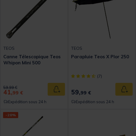
TEOS
TEOS
Canne Télescopique Teos
Parapluie Teos X Plor 250
Whipon Mini 500
[object Object] out of 5 Custom
(7)
Price reduced from
to
59,99 €
41,
59,
Ajouter au panier
Ajout
99 €
99 €
Expédition sous 24 h
Expédition sous 24 h
-28%