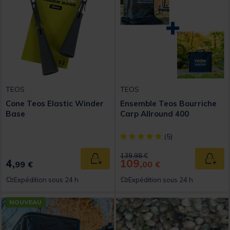
TEOS
TEOS
Cone Teos Elastic Winder
Ensemble Teos Bourriche
Base
Carp Allround 400
[object Object] out of 5 Custom
(5)
Price reduced from
to
139,98 €
4,
109,
Ajouter au panier
Ajout
99 €
00 €
Expédition sous 24 h
Expédition sous 24 h
NOUVEAU