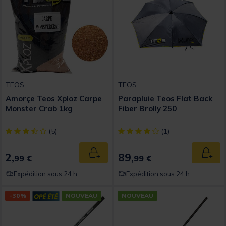
TEOS
TEOS
Amorçe Teos Xploz Carpe
Parapluie Teos Flat Back
Monster Crab 1kg
Fiber Brolly 250
[object Object] out of 5 Customer Rating
[object Object] out of 5 Custom
(5)
(1)
2,
89,
Ajouter au panier
Ajout
99 €
99 €
Expédition sous 24 h
Expédition sous 24 h
-30%
NOUVEAU
NOUVEAU