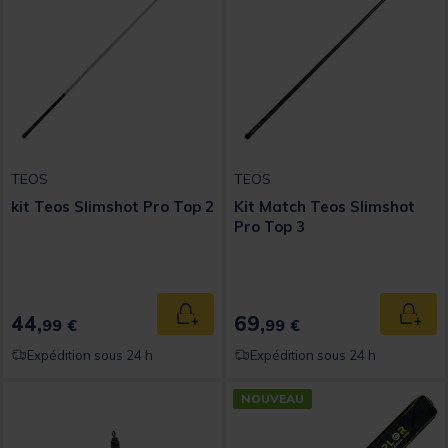
TEOS
TEOS
kit Teos Slimshot Pro Top 2
Kit Match Teos Slimshot
Pro Top 3
44,
69,
Ajouter au panier
Ajout
99 €
99 €
Expédition sous 24 h
Expédition sous 24 h
NOUVEAU