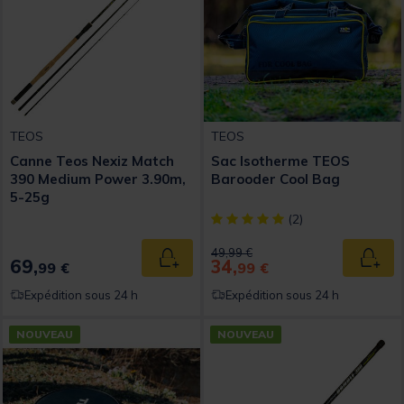
TEOS
TEOS
Canne Teos Nexiz Match
Sac Isotherme TEOS
390 Medium Power 3.90m,
Barooder Cool Bag
5-25g
[object Object] out of 5 Custom
(2)
Price reduced from
to
49,99 €
69,
34,
Ajouter au panier
Ajout
99 €
99 €
Expédition sous 24 h
Expédition sous 24 h
NOUVEAU
NOUVEAU