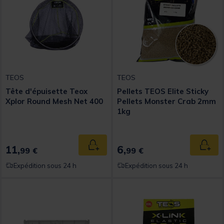
TEOS
TEOS
Tête d'épuisette Teox
Pellets TEOS Elite Sticky
Xplor Round Mesh Net 400
Pellets Monster Crab 2mm
1kg
11,
6,
Ajouter au panier
Ajout
99 €
99 €
Expédition sous 24 h
Expédition sous 24 h