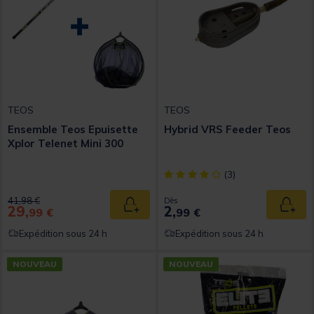
TEOS
TEOS
Ensemble Teos Epuisette
Hybrid VRS Feeder Teos
Xplor Telenet Mini 300
[object Object] out of 5 Custom
(3)
Price reduced from
to
41,98 €
Dès
29,
2,
Ajouter au panier
Ajout
99 €
99 €
Expédition sous 24 h
Expédition sous 24 h
NOUVEAU
NOUVEAU