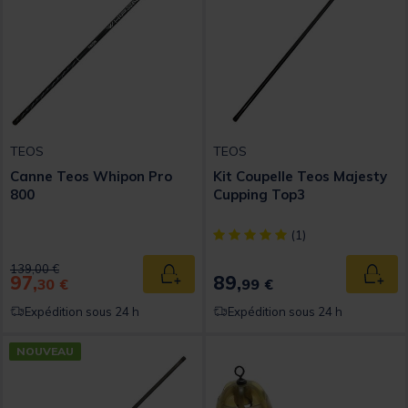
TEOS
TEOS
Canne Teos Whipon Pro
Kit Coupelle Teos Majesty
800
Cupping Top3
[object Object] out of 5 Custom
(1)
Price reduced from
to
139,00 €
97,
89,
Ajouter au panier
Ajout
30 €
99 €
Expédition sous 24 h
Expédition sous 24 h
NOUVEAU