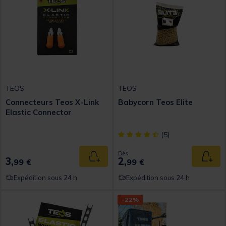
TEOS
TEOS
Connecteurs Teos X-Link
Babycorn Teos Elite
Elastic Connector
[object Object] out of 5 Custom
(5)
Dès
3,
2,
Ajouter au panier
Ajout
99 €
99 €
Expédition sous 24 h
Expédition sous 24 h
-22%