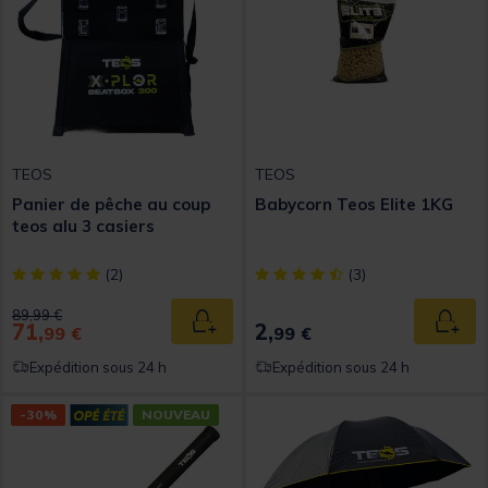
TEOS
TEOS
Panier de pêche au coup
Babycorn Teos Elite 1KG
teos alu 3 casiers
[object Object] out of 5 Customer Rating
[object Object] out of 5 Custom
(2)
(3)
Price reduced from
to
89,99 €
71,
2,
Ajouter au panier
Ajout
99 €
99 €
Expédition sous 24 h
Expédition sous 24 h
-30%
NOUVEAU