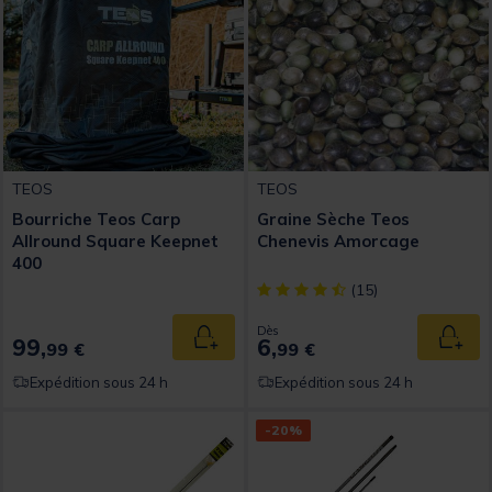
TEOS
TEOS
Bourriche Teos Carp
Graine Sèche Teos
Allround Square Keepnet
Chenevis Amorcage
400
[object Object] out of 5 Custom
(15)
Dès
99,
6,
Ajouter au panier
Ajout
99 €
99 €
Expédition sous 24 h
Expédition sous 24 h
-20%