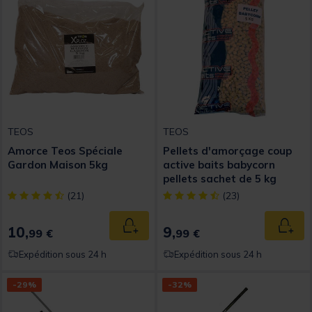
TEOS
TEOS
Amorce Teos Spéciale
Pellets d'amorçage coup
Gardon Maison 5kg
active baits babycorn
pellets sachet de 5 kg
[object Object] out of 5 Customer Rating
[object Object] out of 5 Custom
(21)
(23)
10,
9,
Ajouter au panier
Ajout
99 €
99 €
Expédition sous 24 h
Expédition sous 24 h
-29%
-32%