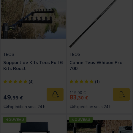
TEOS
TEOS
Support de Kits Teos Full 6
Canne Teos Whipon Pro
Kits Roost
700
[object Object] out of 5 Customer Rating
[object Object] out of 5 Custom
(4)
(1)
Price reduced from
to
119,00 €
49,
83,
Ajouter au panier
Ajout
99 €
30 €
Expédition sous 24 h
Expédition sous 24 h
NOUVEAU
NOUVEAU