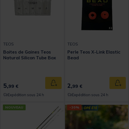
TEOS
TEOS
Boites de Gaines Teos
Perle Teos X-Link Elastic
Natural Silicon Tube Box
Bead
5,
2,
Ajouter au panier
Ajout
99 €
99 €
Expédition sous 24 h
Expédition sous 24 h
NOUVEAU
-30%