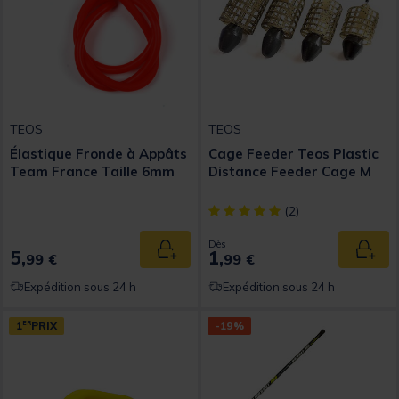
TEOS
TEOS
Élastique Fronde à Appâts
Cage Feeder Teos Plastic
Team France Taille 6mm
Distance Feeder Cage M
[object Object] out of 5 Custom
(2)
Dès
5,
1,
Ajouter au panier
Ajout
99 €
99 €
Expédition sous 24 h
Expédition sous 24 h
1
ER
PRIX
-19%