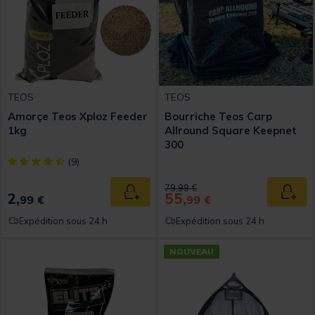
TEOS
TEOS
Amorçe Teos Xploz Feeder
Bourriche Teos Carp
1kg
Allround Square Keepnet
300
[object Object] out of 5 Customer Rating
(9)
Price reduced from
to
79,99 €
2,
55,
Ajouter au panier
Ajout
99 €
99 €
Expédition sous 24 h
Expédition sous 24 h
NOUVEAU