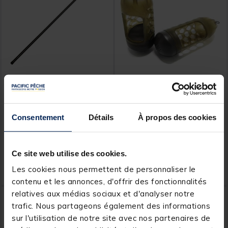
TEOS
TEOS
Kit Teos Majesty Match
Cage Feeder Teos Mesh
TOP 3
Window Feeder
Consentement
Détails
À propos des cookies
[object Object] out of 5 Customer Rating
(1)
Dès
Ce site web utilise des cookies.
89,
2,
Ajouter au panier
Ajout
99 €
49 €
Les cookies nous permettent de personnaliser le
Expédition sous 24 h
Expédition sous 24 h
contenu et les annonces, d'offrir des fonctionnalités
relatives aux médias sociaux et d'analyser notre
NOUVEAU
NOUVEAU
trafic. Nous partageons également des informations
sur l'utilisation de notre site avec nos partenaires de